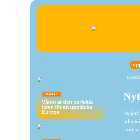
up
19/04/20
Nyt
DEBATT
Våren är den perfekta
tiden för att upptäcka
Europa
Majorit
utlämni
stort s