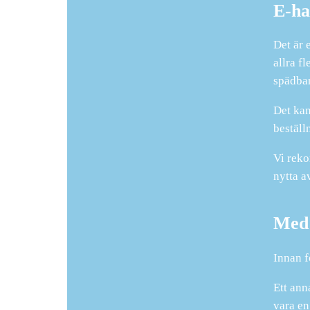
E-ha
Det är 
allra f
spädbar
Det kan
beställn
Vi reko
nytta a
Med 
Innan f
Ett ann
vara en