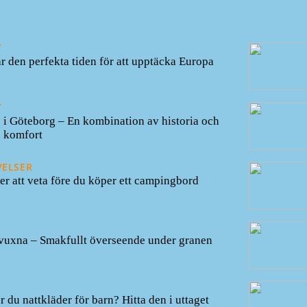
T
23/01/2025
r den perfekta tiden för att upptäcka Europa
T
02/12/2024
i Göteborg – En kombination av historia och
 komfort
VELSER
31/08/2023
er att veta före du köper ett campingbord
2022
 vuxna – Smakfullt överseende under granen
2022
 du nattkläder för barn? Hitta den i uttaget