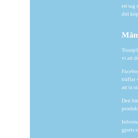
ett tag
ditt köp
Männ
Trustpi
vi att 
Faceboo
träffar
att ta s
Den här
produkt
Informa
gjorts 