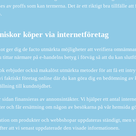
 ses av proffs som kan termerna. Det är ett riktigt bra tillfälle a
.
iskor köper via internetföretag
lot ger dig de facto utmärkta möjligheter att verifiera omnämna
du tittar närmare på e-handelns betyg i förväg så att du kan slutf
k erbjuder också makalöst utmärkta metoder för att få ett intryc
 vi faktiskt företag online där du kan göra dig en bedömning a
tällning till kundnöjdhet.
 sidan finansieras av annonsintäkter. Vi hjälper ett antal inter
er och får ersättning om någon av besökarna på vår hemsida gö
tion om produkter och webbshopar uppdateras ständigt, men vi 
efter att vi senast uppdaterade den visade informationen.