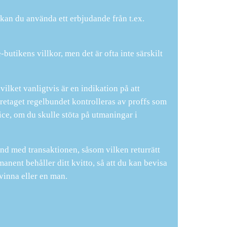
kan du använda ett erbjudande från t.ex.
tikens villkor, men det är ofta inte särskilt
ilket vanligtvis är en indikation på att
öretaget regelbundet kontrolleras av proffs som
vice, om du skulle stöta på utmaningar i
and med transaktionen, såsom vilken returrätt
anent behåller ditt kvitto, så att du kan bevisa
kvinna eller en man.