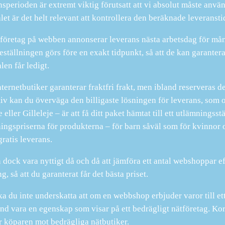
sperioden är extremt viktig förutsatt att vi absolut måste anvä
et är det helt relevant att kontrollera den beräknade leveransti
öretag på webben annonserar leverans nästa arbetsdag för mån
beställningen görs före en exakt tidpunkt, så att de kan garanter
len får ledigt.
nternetbutiker garanterar fraktfri frakt, men ibland reserveras d
tiv kan du överväga den billigaste lösningen för leverans, som 
 eller Gilleleje – är att få ditt paket hämtat till ett utlämningss
ningspriserna för produkterna – för barn såväl som för kvinnor
gratis leverans.
 dock vara nyttigt då och då att jämföra ett antal webshoppar e
g, så att du garanterat får det bästa priset.
a du inte underskatta att om en webbshop erbjuder varor till ett
and vara en egenskap som visar på ett bedrägligt nätföretag. Kor
 köparen mot bedrägliga nätbutiker.