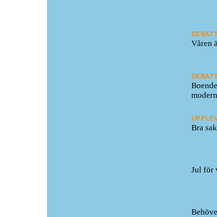
DEBAT
Våren ä
DEBAT
Boende 
modern
UPPLE
Bra sak
19/10/
Jul för
16/10/
Behöver