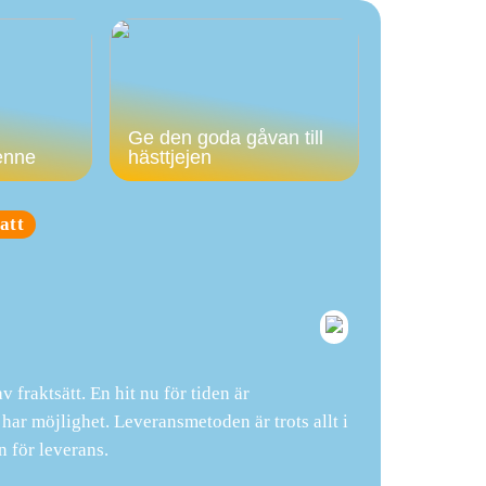
Ge den goda gåvan till
enne
hästtjejen
att
 fraktsätt. En hit nu för tiden är
har möjlighet. Leveransmetoden är trots allt i
n för leverans.