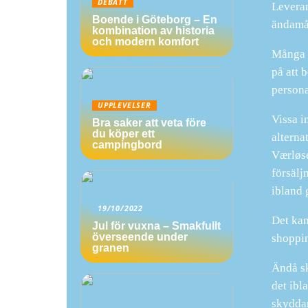
DEBATT
Leveran
Boende i Göteborg – En
ändamål
kombination av historia
och modern komfort
Många f
på att 
persona
UPPLEVELSER
Vissa i
Bra saker att veta före
du köper ett
alterna
campingbord
Værløse
försälj
ibland 
19/10/2022
Det kan
Jul för vuxna – Smakfullt
överseende under
shoppin
granen
Ändå sk
det ibl
skyddar