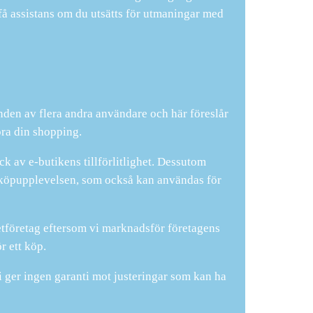
tt få assistans om du utsätts för utmaningar med
nden av flera andra användare och här föreslår
öra din shopping.
k av e-butikens tillförlitlighet. Dessutom
v köpupplevelsen, som också kan användas för
netföretag eftersom vi marknadsför företagens
r ett köp.
ger ingen garanti mot justeringar som kan ha