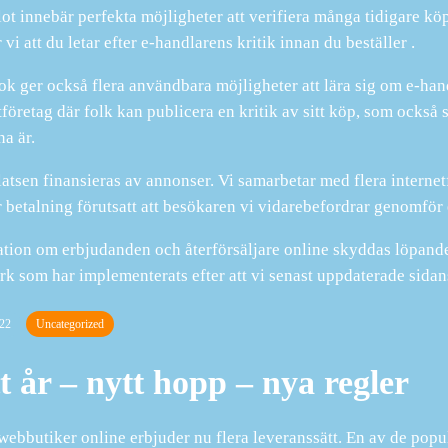
lot innebär perfekta möjligheter att verifiera många tidigare k
 vi att du letar efter e-handlarens kritik innan du beställer .
k ger också flera användbara möjligheter att lära sig om e-ha
tföretag där folk kan publicera en kritik av sitt köp, som också 
a är.
tsen finansieras av annonser. Vi samarbetar med flera internetf
r betalning förutsatt att besökaren vi vidarebefordrar genomför 
tion om erbjudanden och återförsäljare online skyddas löpande, 
rk som har implementerats efter att vi senast uppdaterade sidan
22
Uncategorized
t år – nytt hopp – nya regler
webbutiker online erbjuder nu flera leveranssätt. En av de populä