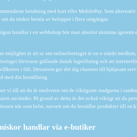
mmenderar betalning med kort eller MobilePay. Som alternativ 
, om du tänker betala av beloppet i flera omgångar.
ågon handlar i en webbshop bör man absolut skumma igenom e-bu
n möjlighet är att se om onlineföretaget är en e-märkt medlem, v
öretaget försvarar gällande dansk lagstiftning och att internetf
 villkoren i fält. Dessutom ger det dig chansen till hjälpsam ser
 med din beställning.
ser vi till att du är medveten om de viktigaste stadgarna i samb
aren använder. På grund av detta är det också viktigt att du perm
tionen när som helst, oavsett om du beställer produkter till en 
iskor handlar via e-butiker