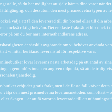
ngsställe, så du har möjlighet att själv hämta dina varor när det 
 lättillgänglig, och dessutom den mest prismedvetna typen av le
ckså välja att få den levererad till din bostad eller till din arbe
 men också riktigt bekväm. Det enklaste fraktsättet blir dock i de
beror på om du bor nära internethandlarens adress.
shastigheten är särskilt avgörande om vi behöver använda vara
t att vi hittar beräknad leveranstid för respektive vara.
onlinebutiker lovar leverans nästa arbetsdag på ett antal av sina
ningen genomförs innan en angiven tidpunkt, så att de troligtvis
rsonalen tjänstledig.
-butiker erbjuder gratis frakt, men i de flesta fall kräver detta 
u välja den mest prismedvetna leveransmetoden, som oftast – o
eller Skagen – är att få varorna levererade till ett utlämningsstä