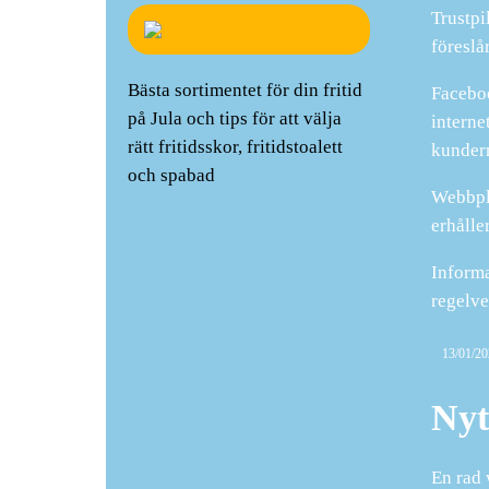
Trustpi
föreslår
Bästa sortimentet för din fritid
Faceboo
på Jula och tips för att välja
interne
rätt fritidsskor, fritidstoalett
kundern
och spabad
Webbpla
erhålle
Informa
regelve
13/01/20
Nyt
En rad 