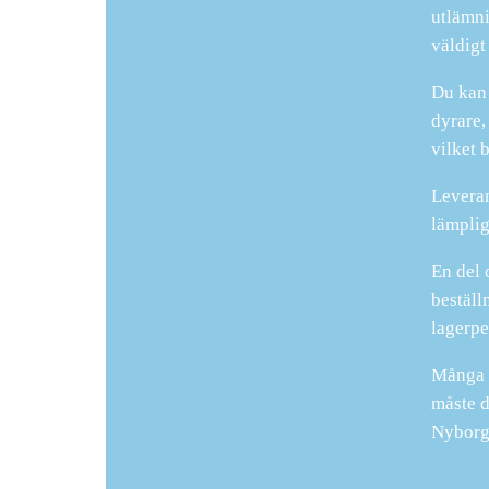
utlämni
väldigt
Du kan o
dyrare,
vilket 
Leveran
lämplig
En del 
beställ
lagerpe
Många e
måste d
Nyborg 