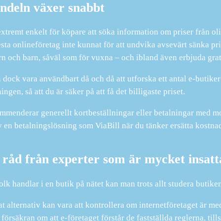
ndeln växer snabbt
extremt enkelt för köpare att söka information om priser från o
lesta onlineföretag inte kunnat för att undvika avsevärt sänka pri
n och barn, såväl som för vuxna – och ibland även erbjuda grati
 dock vara användbart då och då att utforska ett antal e-butiker
ingen, så att du är säker på att få det billigaste priset.
mmenderar generellt kortbeställningar eller betalningar med mo
v en betalningslösning som ViaBill när du tänker ersätta kostna
råd från experter som är mycket insatta 
olk handlar i en butik på nätet kan man trots allt studera butikens
at alternativ kan vara att kontrollera om internetföretaget är 
 försäkran om att e-företaget förstår de fastställda reglerna, ti