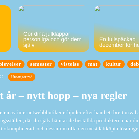
Gör dina julklappar
personliga och gör dem
En fullspäckad
själv
december för h
plevelser
semester
vistelse
mat
kultur
deb
22
Uncategorized
t år – nytt hopp – nya regler
eten av internetwebbbutiker erbjuder efter hand ett brett urval av
ngsställen, där du själv hämtar de beställda produkterna när du 
ett okomplicerad, och dessutom ofta den mest lättköpta lösninge