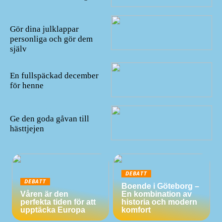
08/10/2022
Gör dina julklappar
personliga och gör dem
själv
27/09/2022
En fullspäckad december
för henne
07/09/2022
Ge den goda gåvan till
hästtjejen
DEBATT
DEBATT
Boende i Göteborg –
Våren är den
En kombination av
perfekta tiden för att
historia och modern
upptäcka Europa
komfort