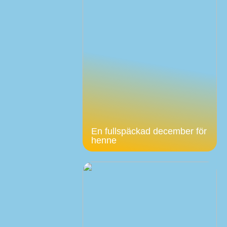
En fullspäckad december för
henne