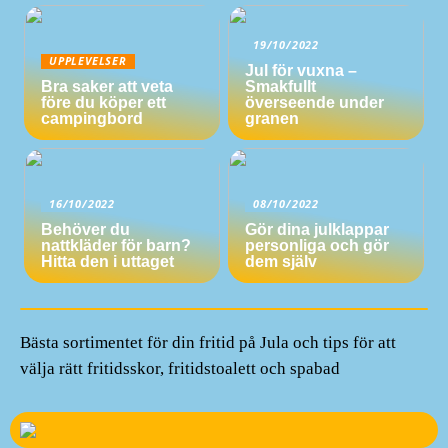
19/10/2022
UPPLEVELSER
Jul för vuxna –
Bra saker att veta
Smakfullt
före du köper ett
överseende under
campingbord
granen
16/10/2022
08/10/2022
Behöver du
Gör dina julklappar
nattkläder för barn?
personliga och gör
Hitta den i uttaget
dem själv
Bästa sortimentet för din fritid på Jula och tips för att
välja rätt fritidsskor, fritidstoalett och spabad