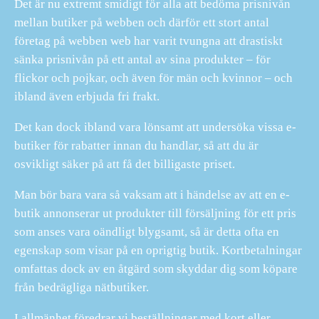
Det är nu extremt smidigt för alla att bedöma prisnivån
mellan butiker på webben och därför ett stort antal
företag på webben web har varit tvungna att drastiskt
sänka prisnivån på ett antal av sina produkter – för
flickor och pojkar, och även för män och kvinnor – och
ibland även erbjuda fri frakt.
Det kan dock ibland vara lönsamt att undersöka vissa e-
butiker för rabatter innan du handlar, så att du är
osvikligt säker på att få det billigaste priset.
Man bör bara vara så vaksam att i händelse av att en e-
butik annonserar ut produkter till försäljning för ett pris
som anses vara oändligt blygsamt, så är detta ofta en
egenskap som visar på en oprigtig butik. Kortbetalningar
omfattas dock av en åtgärd som skyddar dig som köpare
från bedrägliga nätbutiker.
I allmänhet föredrar vi beställningar med kort eller