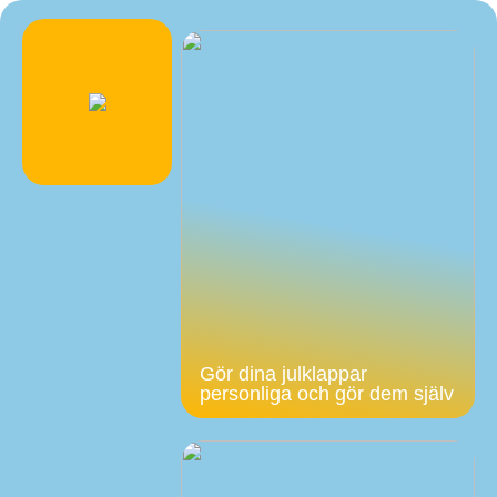
Gör dina julklappar
personliga och gör dem själv