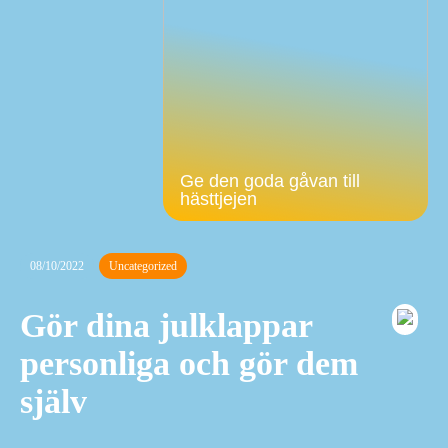
Ge den goda gåvan till
hästtjejen
08/10/2022
Uncategorized
Gör dina julklappar
personliga och gör dem
själv