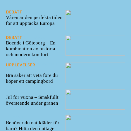
DEBATT
23/01/2025
Våren är den perfekta tiden
för att upptäcka Europa
DEBATT
02/12/2024
Boende i Göteborg – En
kombination av historia
och modern komfort
UPPLEVELSER
31/08/202
3
Bra saker att veta före du
köper ett campingbord
19/10/2022
Jul för vuxna – Smakfullt
överseende under granen
16/10/2022
Behöver du nattkläder för
barn? Hitta den i uttaget