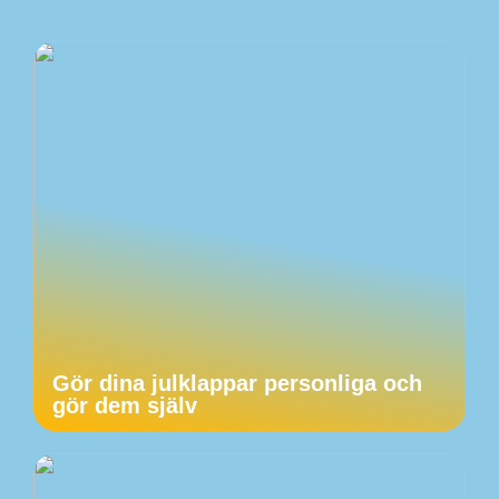
Gör dina julklappar personliga och
gör dem själv