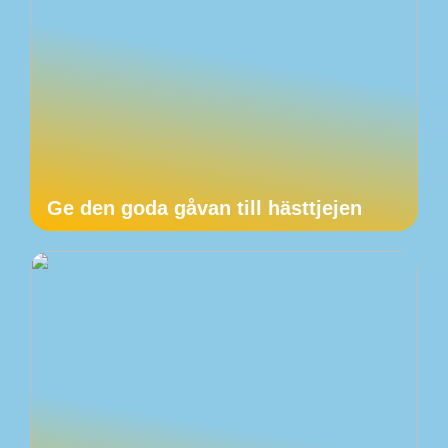
Ge den goda gåvan till hästtjejen