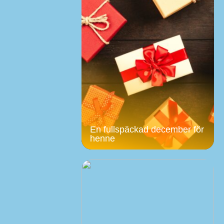
En fullspäckad december för
henne