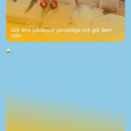
Gör dina julklappar personliga och gör dem
själv