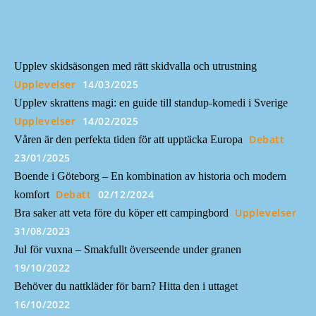
Upplev skidsäsongen med rätt skidvalla och utrustning
Upplevelser
14/03/2025
Upplev skrattens magi: en guide till standup-komedi i Sverige
Upplevelser
14/02/2025
Debatt
Våren är den perfekta tiden för att upptäcka Europa
23/01/2025
Boende i Göteborg – En kombination av historia och modern
Debatt
02/12/2024
komfort
Upplevelser
Bra saker att veta före du köper ett campingbord
31/08/2023
Jul för vuxna – Smakfullt överseende under granen
19/10/2022
Behöver du nattkläder för barn? Hitta den i uttaget
16/10/2022