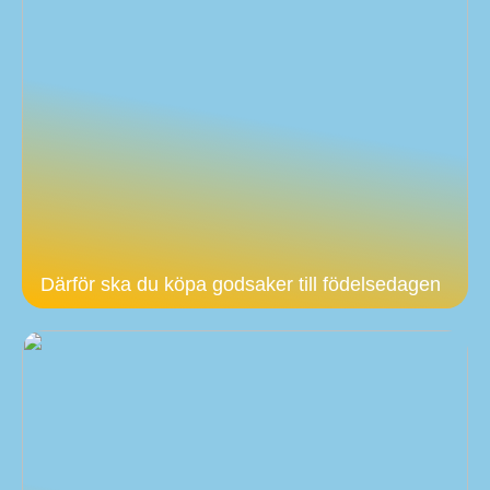
Därför ska du köpa godsaker till födelsedagen