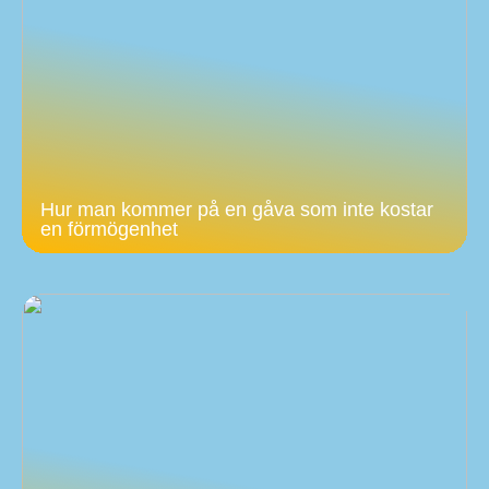
Hur man kommer på en gåva som inte kostar
en förmögenhet