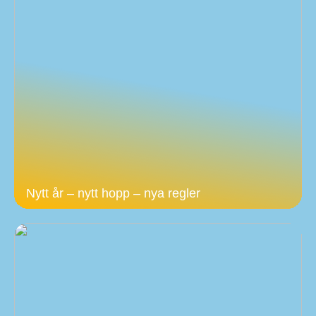
Nytt år – nytt hopp – nya regler