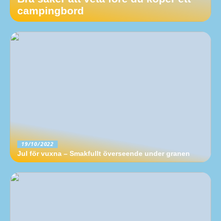
campingbord
19/10/2022
Jul för vuxna – Smakfullt överseende under granen