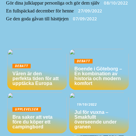
08/10/2022
Gör dina julklappar personliga och gör dem själv
27/09/2022
En fullspäckad december för henne
07/09/2022
Ge den goda gåvan till hästtjejen
DEBATT
DEBATT
Boende i Göteborg –
Våren är den
En kombination av
perfekta tiden för att
historia och modern
upptäcka Europa
komfort
19/10/2022
UPPLEVELSER
Jul för vuxna –
Bra saker att veta
Smakfullt
före du köper ett
överseende under
campingbord
granen