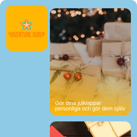
Gör dina julklappar
personliga och gör dem själv