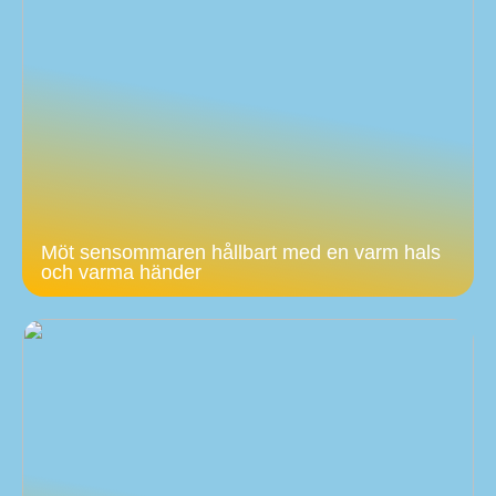
Möt sensommaren hållbart med en varm hals
och varma händer