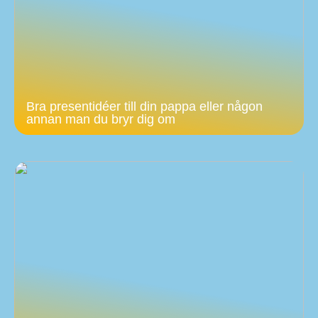
Bra presentidéer till din pappa eller någon
annan man du bryr dig om