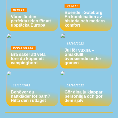
DEBATT
DEBATT
Boende i Göteborg –
Våren är den
En kombination av
perfekta tiden för att
historia och modern
upptäcka Europa
komfort
19/10/2022
UPPLEVELSER
Jul för vuxna –
Bra saker att veta
Smakfullt
före du köper ett
överseende under
campingbord
granen
16/10/2022
08/10/2022
Behöver du
Gör dina julklappar
nattkläder för barn?
personliga och gör
Hitta den i uttaget
dem själv