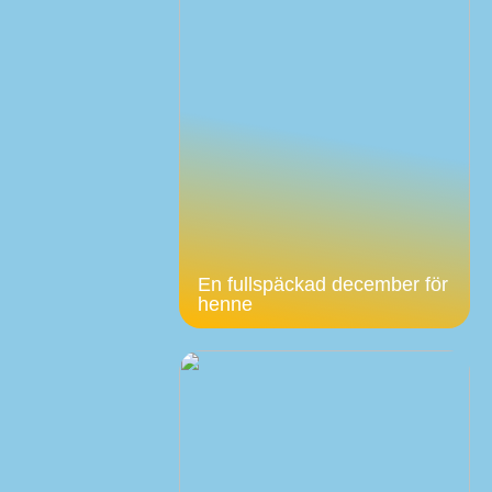
En fullspäckad december för
henne