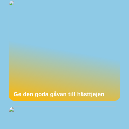
Ge den goda gåvan till hästtjejen