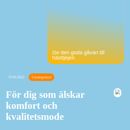
Ge den goda gåvan till
hästtjejen
07/01/2022
Uncategorized
För dig som älskar
komfort och
kvalitetsmode