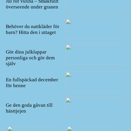
Jul för vuxna – Smakfullt
överseende under granen
16/10/2022
Behöver du nattkläder för
barn? Hitta den i uttaget
08/10/2022
Gör dina julklappar
personliga och gör dem
själv
27/09/2022
En fullspäckad december
för henne
07/09/2022
Ge den goda gåvan till
hästtjejen