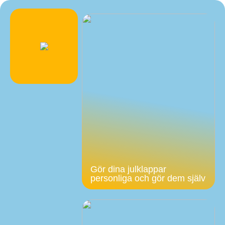
Gör dina julklappar
personliga och gör dem själv