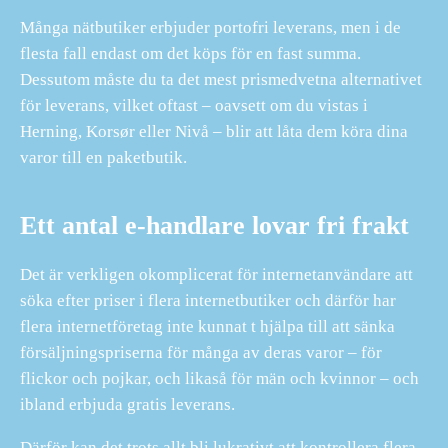
Många nätbutiker erbjuder portofri leverans, men i de
flesta fall endast om det köps för en fast summa.
Dessutom måste du ta det mest prismedvetna alternativet
för leverans, vilket oftast – oavsett om du vistas i
Herning, Korsør eller Nivå – blir att låta dem köra dina
varor till en paketbutik.
Ett antal e-handlare lovar fri frakt
Det är verkligen okomplicerat för internetanvändare att
söka efter priser i flera internetbutiker och därför har
flera internetföretag inte kunnat t hjälpa till att sänka
försäljningspriserna för många av deras varor – för
flickor och pojkar, och likaså för män och kvinnor – och
ibland erbjuda gratis leverans.
Därför kan det trots allt bli lukrativt att kontrollera flera