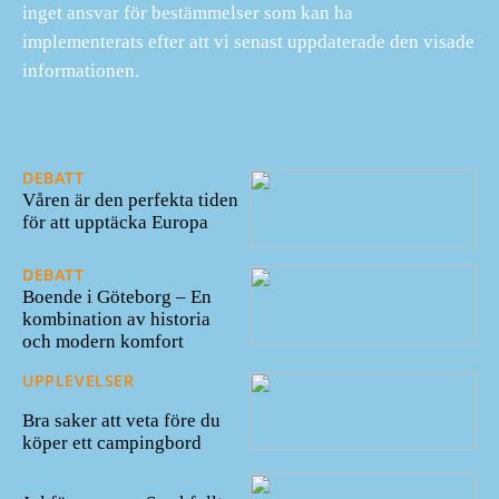
inget ansvar för bestämmelser som kan ha
implementerats efter att vi senast uppdaterade den visade
informationen.
DEBATT
23/01/2025
Våren är den perfekta tiden
för att upptäcka Europa
DEBATT
02/12/2024
Boende i Göteborg – En
kombination av historia
och modern komfort
UPPLEVELSER
31/08/202
3
Bra saker att veta före du
köper ett campingbord
19/10/2022