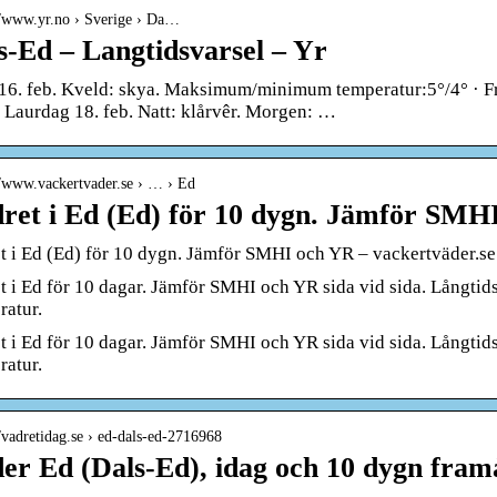
//www.yr.no › Sverige › Da…
s-Ed – Langtidsvarsel – Yr
 16. feb. Kveld: skya. Maksimum/minimum temperatur:5°/4° · Fr
· Laurdag 18. feb. Natt: klårvêr. Morgen: …
//www.vackertvader.se › … › Ed
ret i Ed (Ed) för 10 dygn. Jämför SMH
t i Ed (Ed) för 10 dygn. Jämför SMHI och YR – vackertväder.se
t i Ed för 10 dagar. Jämför SMHI och YR sida vid sida. Långt
ratur.
t i Ed för 10 dagar. Jämför SMHI och YR sida vid sida. Långt
ratur.
//vadretidag.se › ed-dals-ed-2716968
er Ed (Dals-Ed), idag och 10 dygn fra