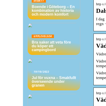
DEBATT
http s:
Boende i Göteborg – En
Dal
kombination av historia
och modern komfort
I dag
regn 
UPPLEVELSER
http s:
Bra saker att veta före
Väd
du köper ett
campingbord
Vädre
Vädre
tempe
19/10/2022
Vädre
tempe
Jul för vuxna – Smakfullt
överseende under
granen
http s:
Väd