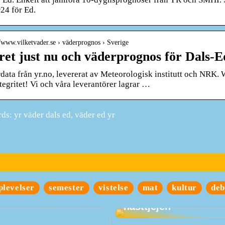
24 för Ed.
//www.vilketvader.se › väderprognos › Sverige
ret just nu och väderprognos för Dals-E
data från yr.no, levererat av Meteorologisk institutt och NRK.
tegritet! Vi och våra leverantörer lagrar …
s: yr väder dals ed, väder ed yr
plevelser
semester
vistelse
mat
kultur
deb
Ge den goda gåvan ti
hästtjejen