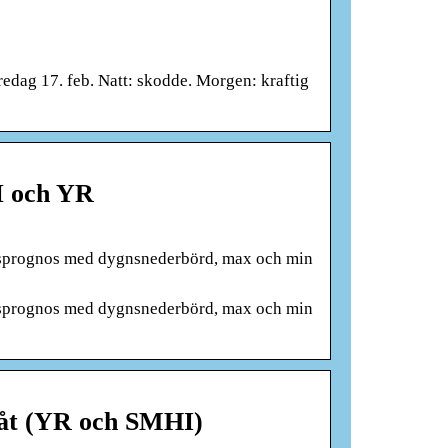
edag 17. feb. Natt: skodde. Morgen: kraftig
I och YR
idsprognos med dygnsnederbörd, max och min
idsprognos med dygnsnederbörd, max och min
måt (YR och SMHI)