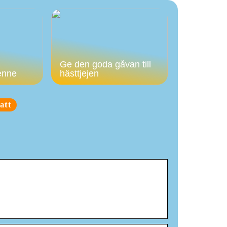
Ge den goda gåvan till
enne
hästtjejen
att