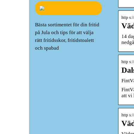
http s:
Väd
Bästa sortimentet för din fritid
på Jula och tips för att välja
14 da
rätt fritidsskor, fritidstoalett
nedgå
och spabad
http s:
Dal
FintV
FintV
att v
http s:
Väd
Väder