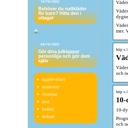
16/10/2022
Väder
Behöver du nattkläder
Väder
för barn? Hitta den i
dygne
uttaget
Väder
mer. 
08/10/2022
http s:
Gör dina julklappar
Väd
personliga och gör dem
själv
Väder
och n
upplevelser
semester
http s:
vistelse
10-
mat
kultur
10-dy
debatt
Progno
och n