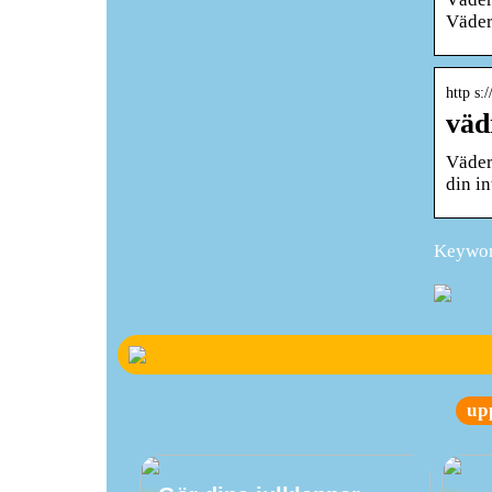
Väder
http s:
väd
Väder
din in
Keyword
up