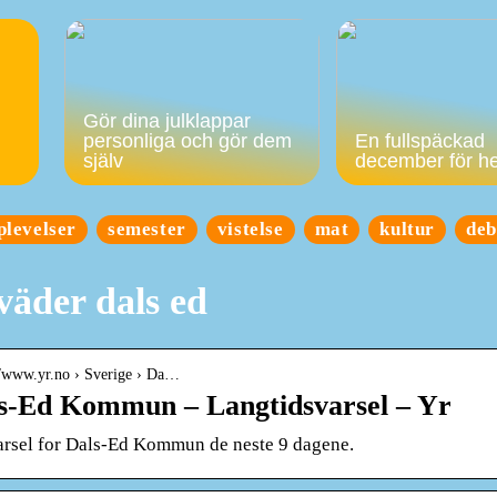
Gör dina julklappar
personliga och gör dem
En fullspäckad
själv
december för h
plevelser
semester
vistelse
mat
kultur
deb
väder dals ed
//www.yr.no › Sverige › Da…
s-Ed Kommun – Langtidsvarsel – Yr
rsel for Dals-Ed Kommun de neste 9 dagene.