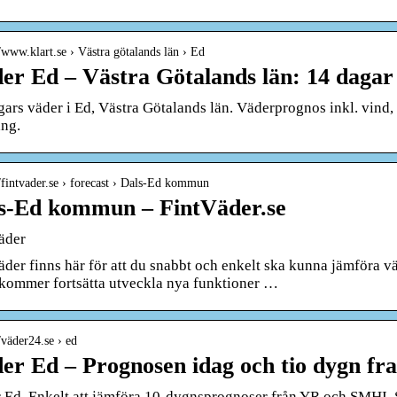
//www.klart.se › Västra götalands län › Ed
er Ed – Västra Götalands län: 14 dagar 
gars väder i Ed, Västra Götalands län. Väderprognos inkl. vind
ng.
//fintvader.se › forecast › Dals-Ed kommun
s-Ed kommun – FintVäder.se
äder
äder finns här för att du snabbt och enkelt ska kunna jämföra 
i kommer fortsätta utveckla nya funktioner …
//väder24.se › ed
er Ed – Prognosen idag och tio dygn f
 Ed. Enkelt att jämföra 10-dygnsprognoser från YR och SMHI. 