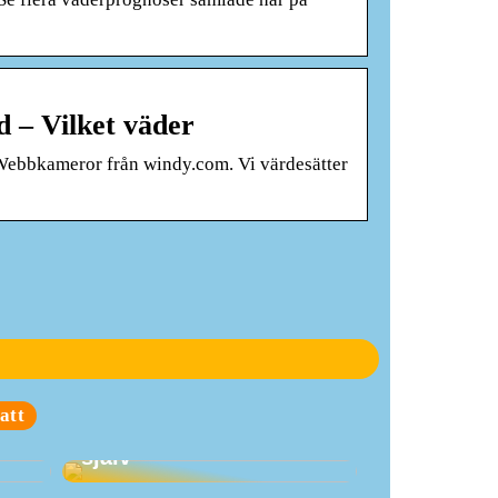
d – Vilket väder
 Webbkameror från windy.com. Vi värdesätter
Företagsjulklappar är
att
ll
en investering i sig
själv