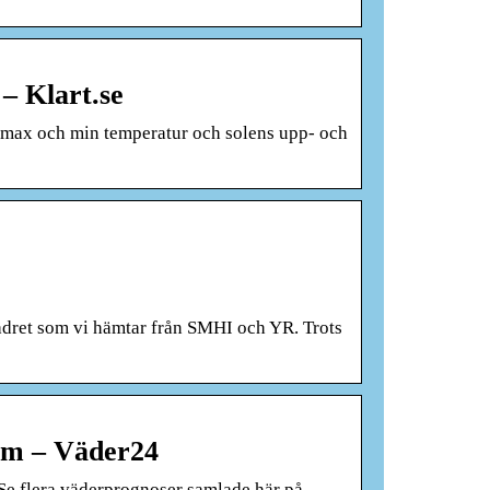
– Klart.se
, max och min temperatur och solens upp- och
vädret som vi hämtar från SMHI och YR. Trots
ram – Väder24
Se flera väderprognoser samlade här på