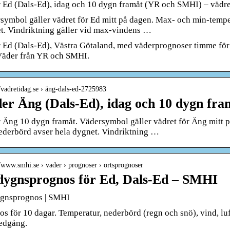
 Ed (Dals-Ed), idag och 10 dygn framåt (YR och SMHI) – vädre
symbol gäller vädret för Ed mitt på dagen. Max- och min-tempe
t. Vindriktning gäller vid max-vindens …
 Ed (Dals-Ed), Västra Götaland, med väderprognoser timme för 
Väder från YR och SMHI.
//vadretidag.se › äng-dals-ed-2725983
er Äng (Dals-Ed), idag och 10 dygn fr
 Äng 10 dygn framåt. Vädersymbol gäller vädret för Äng mitt 
ederbörd avser hela dygnet. Vindriktning …
//www.smhi.se › vader › prognoser › ortsprognoser
dygnsprognos för Ed, Dals-Ed – SMHI
gnsprognos | SMHI
s för 10 dagar. Temperatur, nederbörd (regn och snö), vind, luf
edgång.