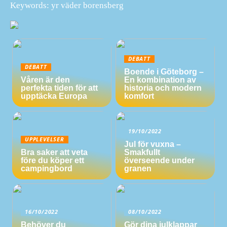
Keywords: yr väder borensberg
DEBATT
DEBATT
Boende i Göteborg –
Våren är den
En kombination av
perfekta tiden för att
historia och modern
upptäcka Europa
komfort
19/10/2022
UPPLEVELSER
Jul för vuxna –
Bra saker att veta
Smakfullt
före du köper ett
överseende under
campingbord
granen
16/10/2022
08/10/2022
Behöver du
Gör dina julklappar