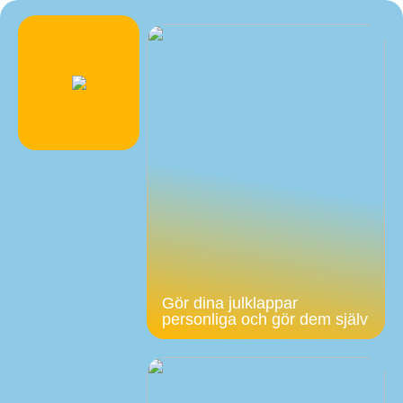
Gör dina julklappar
personliga och gör dem själv