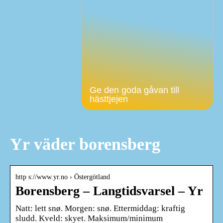
Ge den goda gåvan till
hästtjejen
Yr väder borensberg
http s://www.yr.no › Östergötland
Borensberg – Langtidsvarsel – Yr
Natt: lett snø. Morgen: snø. Ettermiddag: kraftig
sludd. Kveld: skyet. Maksimum/minimum