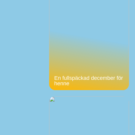
En fullspäckad december för
henne