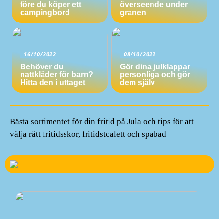
före du köper ett
överseende under
campingbord
granen
16/10/2022
08/10/2022
Behöver du
Gör dina julklappar
nattkläder för barn?
personliga och gör
Hitta den i uttaget
dem själv
Bästa sortimentet för din fritid på Jula och tips för att
välja rätt fritidsskor, fritidstoalett och spabad