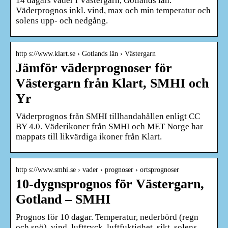
14 dagars väder i Västergarn, Gotlands län.
Väderprognos inkl. vind, max och min temperatur och
solens upp- och nedgång.
http s://www.klart.se › Gotlands län › Västergarn
Jämför väderprognoser för
Västergarn från Klart, SMHI och
Yr
Väderprognos från SMHI tillhandahållen enligt CC
BY 4.0. Väderikoner från SMHI och MET Norge har
mappats till likvärdiga ikoner från Klart.
http s://www.smhi.se › vader › prognoser › ortsprognoser
10-dygnsprognos för Västergarn,
Gotland – SMHI
Prognos för 10 dagar. Temperatur, nederbörd (regn
och snö), vind, lufttryck, luftfuktighet, sikt, solens