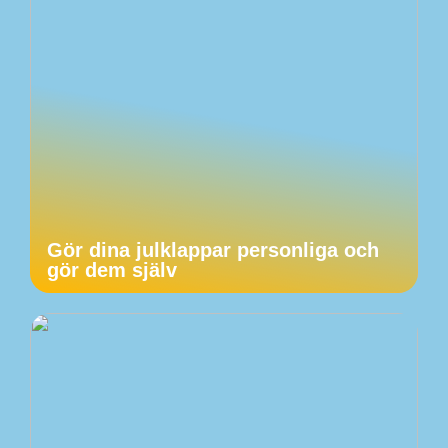
Gör dina julklappar personliga och
gör dem själv