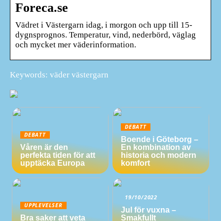
Foreca.se
Vädret i Västergarn idag, i morgon och upp till 15-
dygnsprognos. Temperatur, vind, nederbörd, väglag
och mycket mer väderinformation.
Keywords: väder västergarn
DEBATT
DEBATT
Boende i Göteborg –
Våren är den
En kombination av
perfekta tiden för att
historia och modern
upptäcka Europa
komfort
19/10/2022
UPPLEVELSER
Jul för vuxna –
Bra saker att veta
Smakfullt