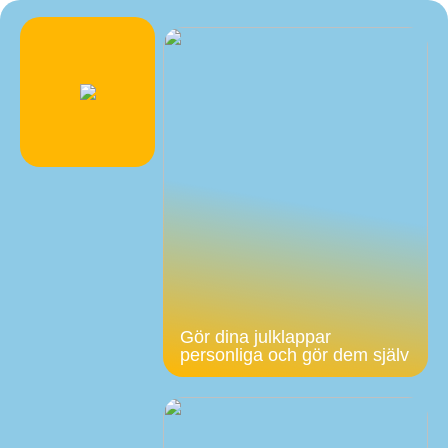
Gör dina julklappar
personliga och gör dem själv