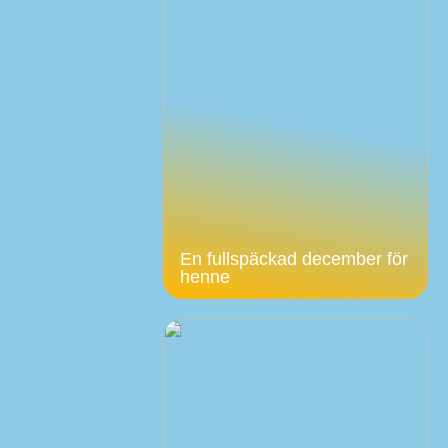
En fullspäckad december för
henne