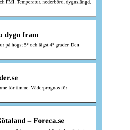
h FMI. Temperatur, nederbörd, dygnslängd,
io dygn fram
ur på högst 5° och lägst 4° grader. Den
der.se
imme för timme. Väderprognos för
ötaland – Foreca.se