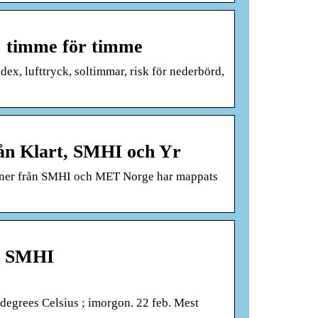
: timme för timme
ex, lufttryck, soltimmar, risk för nederbörd,
ån Klart, SMHI och Yr
oner från SMHI och MET Norge har mappats
 – SMHI
 degrees Celsius ; imorgon. 22 feb. Mest