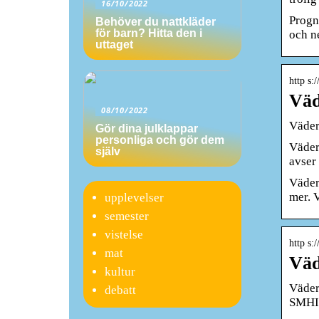
16/10/2022
Progno
Behöver du nattkläder
för barn? Hitta den i
och n
uttaget
http s:
Väd
08/10/2022
Väder
Gör dina julklappar
personliga och gör dem
Väder
själv
avser
Väder
mer. 
upplevelser
semester
vistelse
http s:
mat
Väd
kultur
Väder
debatt
SMHI. 