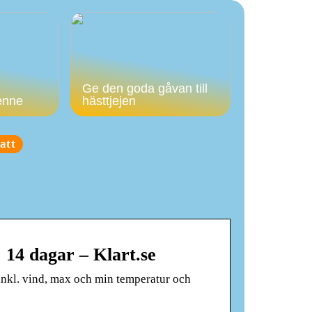
Ge den goda gåvan till
enne
hästtjejen
att
 14 dagar – Klart.se
inkl. vind, max och min temperatur och