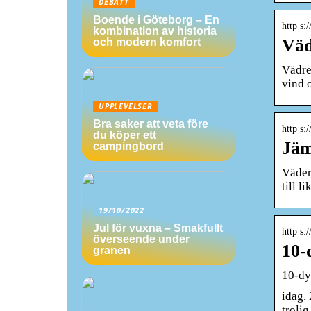
DEBATT
Boende i Göteborg – En
http s:
kombination av historia
Väd
och modern komfort
Vädre
vind 
UPPLEVELSER
Bra saker att veta före
http s:
du köper ett
Jäm
campingbord
Väder
till l
19/10/2022
Jul för vuxna – Smakfullt
http s:
överseende under
10-
granen
10-dy
idag. 
troli