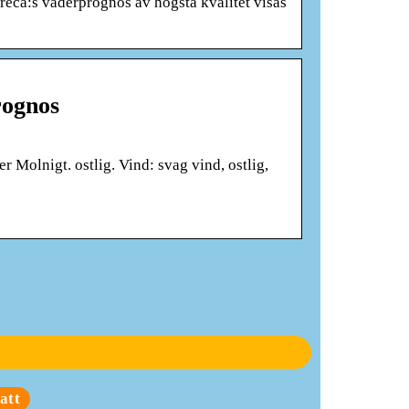
eca:s väderprognos av högsta kvalitet visas
rognos
 Molnigt. ostlig. Vind: svag vind, ostlig,
Företagsjulklappar är
att