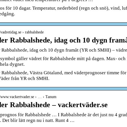
s för 10 dagar. Temperatur, nederbörd (regn och snö), vind, luf
edgång.
//vadretidag.se › rabbalshede
er Rabbalshede, idag och 10 dygn fra
 Rabbalshede, idag och 10 dygn framåt (YR och SMHI) – vädre
symbol gäller vädret för Rabbalshede mitt på dagen. Max- och
 hela dygnet.
 Rabbalshede, Västra Götaland, med väderprognoser timme för 
Väder från YR och SMHI.
//www.vackertvader.se › … › Tanum
er Rabbalshede – vackertväder.se
prognos för Rabbalshede … I Rabbalshede är det just nu 4 grader,
Det blir lätt regn nu i natt. Runt 4 …