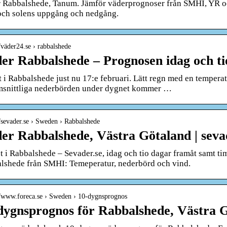
 Rabbalshede, Tanum. Jämför väderprognoser från SMHI, YR oc
och solens uppgång och nedgång.
//väder24.se › rabbalshede
er Rabbalshede – Prognosen idag och t
 i Rabbalshede just nu 17:e februari. Lätt regn med en temperat
snittliga nederbörden under dygnet kommer …
//sevader.se › Sweden › Rabbalshede
er Rabbalshede, Västra Götaland | seva
t i Rabbalshede – Sevader.se, idag och tio dagar framåt samt t
lshede från SMHI: Temeperatur, nederbörd och vind.
//www.foreca.se › Sweden › 10-dygnsprognos
dygnsprognos för Rabbalshede, Västra G