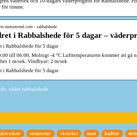
gens väderlek och 10-dagars väderprognos för Rabbalshede. For
 för timme.
//sv.meteotrend.com › rabbalshede
ret i Rabbalshede för 5 dagar – väderp
t i Rabbalshede för 5 dagar
:00 till 06:00, Molnigt -4 °C Lufttemperaturen kommer att gå ner
ghet 1 m/sek. Vindbyar: 2 m/sek
t i Rabbalshede för 5 dagar
ds: väder rabbalshede
plevelser
semester
vistelse
mat
kultur
deb