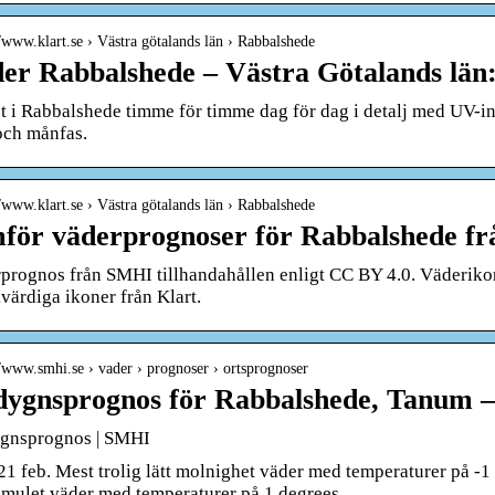
//www.klart.se › Västra götalands län › Rabbalshede
er Rabbalshede – Västra Götalands län
t i Rabbalshede timme för timme dag för dag i detalj med UV-ind
och månfas.
//www.klart.se › Västra götalands län › Rabbalshede
för väderprognoser för Rabbalshede fr
prognos från SMHI tillhandahållen enligt CC BY 4.0. Väderik
ikvärdiga ikoner från Klart.
//www.smhi.se › vader › prognoser › ortsprognoser
dygnsprognos för Rabbalshede, Tanum
gnsprognos | SMHI
21 feb. Mest trolig lätt molnighet väder med temperaturer på -1
g mulet väder med temperaturer på 1 degrees …