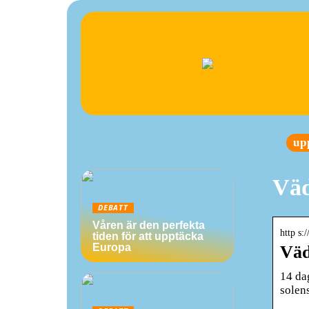
up
Väd
DEBATT
Våren är den perfekta
http s:
tiden för att upptäcka
Europa
Väd
14 da
solen