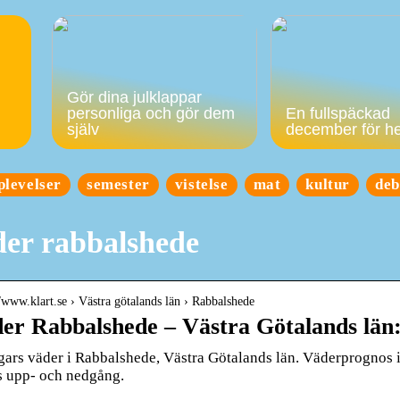
Gör dina julklappar
personliga och gör dem
En fullspäckad
själv
december för h
plevelser
semester
vistelse
mat
kultur
deb
er rabbalshede
//www.klart.se › Västra götalands län › Rabbalshede
er Rabbalshede – Västra Götalands län:
gars väder i Rabbalshede, Västra Götalands län. Väderprognos 
s upp- och nedgång.