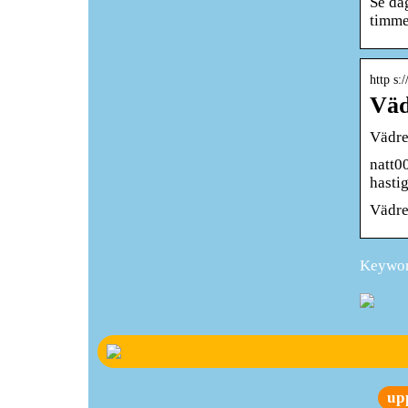
Se da
timme
http s:
Väd
Vädre
natt00
hasti
Vädre
Keywor
up