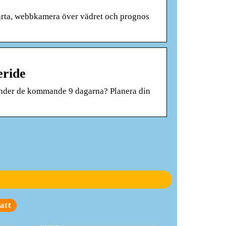
karta, webbkamera över vädret och prognos
eride
 under de kommande 9 dagarna? Planera din
Företagsjulklappar är
att
en investering i sig
själv