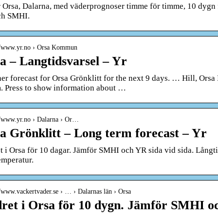
 Orsa, Dalarna, med väderprognoser timme för timme, 10 dygn f
ch SMHI.
://www.yr.no › Orsa Kommun
a – Langtidsvarsel – Yr
er forecast for Orsa Grönklitt for the next 9 days. … Hill, Orsa
. Press to show information about …
//www.yr.no › Dalarna › Or…
a Grönklitt – Long term forecast – Yr
t i Orsa för 10 dagar. Jämför SMHI och YR sida vid sida. Lån
emperatur.
//www.vackertvader.se › … › Dalarnas län › Orsa
ret i Orsa för 10 dygn. Jämför SMHI o