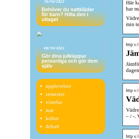
16/10/2022
Här k
har ma
Behöver du nattkläder
för barn? Hitta den i
Vädre
uttaget
min t
http s:
08/10/2022
Jäm
Gör dina julklappar
personliga och gör dem
Jämfö
själv
dagen
upplevelser
http s:
semester
Väd
vistelse
Vädre
mat
– / -.
kultur
debatt
http s: