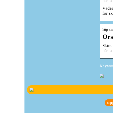
nästa
Väder
för sk
http s:
Ors
Skine
nästa
Keyword
up