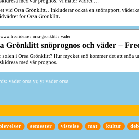
 skidresa med vår prognos. Vi mäter vädret …
et vid Orsa Grönklitt, . Inkluderar också en snörapport, väder
idvädret för Orsa Grönklitt.
//www.freeride.se › orsa-gronklitt › vader
a Grönklitt snöprognos och väder – Fre
r solen i Orsa Grönklitt? Hur mycket snö kommer det att snöa
 skidresa med vår prognos.
s: väder orsa yr, yr väder orsa
plevelser
semester
vistelse
mat
kultur
deb