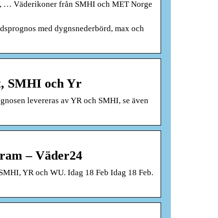
sa, … Väderikoner från SMHI och MET Norge
gtidsprognos med dygnsnederbörd, max och
t, SMHI och Yr
ognosen levereras av YR och SMHI, se även
 fram – Väder24
n SMHI, YR och WU. Idag 18 Feb Idag 18 Feb.