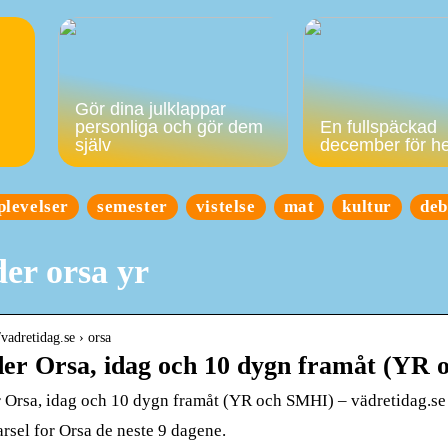
Gör dina julklappar
personliga och gör dem
En fullspäckad
själv
december för h
plevelser
semester
vistelse
mat
kultur
deb
er orsa yr
/vadretidag.se › orsa
er Orsa, idag och 10 dygn framåt (YR
 Orsa, idag och 10 dygn framåt (YR och SMHI) – vädretidag.se
rsel for Orsa de neste 9 dagene.