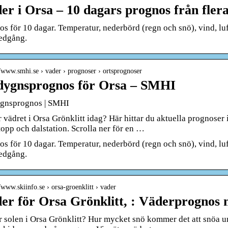
er i Orsa – 10 dagars prognos från flera
s för 10 dagar. Temperatur, nederbörd (regn och snö), vind, luf
edgång.
//www.smhi.se › vader › prognoser › ortsprognoser
dygnsprognos för Orsa – SMHI
gnsprognos | SMHI
 vädret i Orsa Grönklitt idag? Här hittar du aktuella prognoser
topp och dalstation. Scrolla ner för en …
s för 10 dagar. Temperatur, nederbörd (regn och snö), vind, luf
edgång.
//www.skiinfo.se › orsa-groenklitt › vader
er för Orsa Grönklitt, : Väderprognos 
r solen i Orsa Grönklitt? Hur mycket snö kommer det att snöa