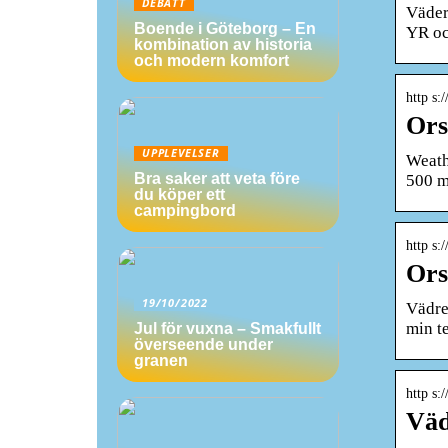
DEBATT
Väder
Boende i Göteborg – En
YR o
kombination av historia
och modern komfort
http s
Ors
UPPLEVELSER
Weath
Bra saker att veta före
500 m
du köper ett
campingbord
http s:
Ors
19/10/2022
Vädre
min t
Jul för vuxna – Smakfullt
överseende under
granen
http s:
Väd