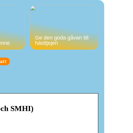
Ge den goda gåvan till
enne
hästtjejen
att
 och SMHI)