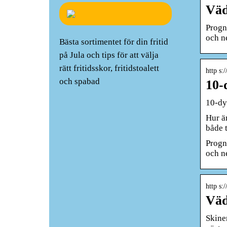
Väd
Progno
och n
Bästa sortimentet för din fritid
på Jula och tips för att välja
rätt fritidsskor, fritidstoalett
http s:
och spabad
10-
10-dy
Hur är
både 
Progno
och n
http s:
Väd
Skine