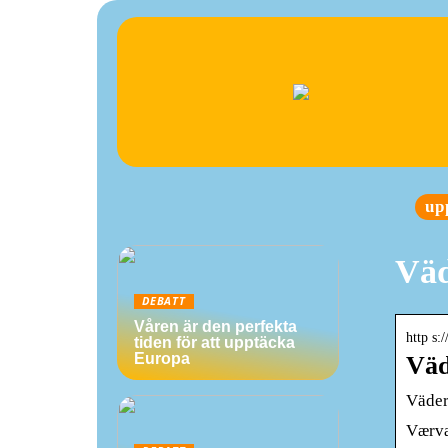
up
Väd
DEBATT
Våren är den perfekta
http s:/
tiden för att upptäcka
Europa
Väd
Väder
Værva