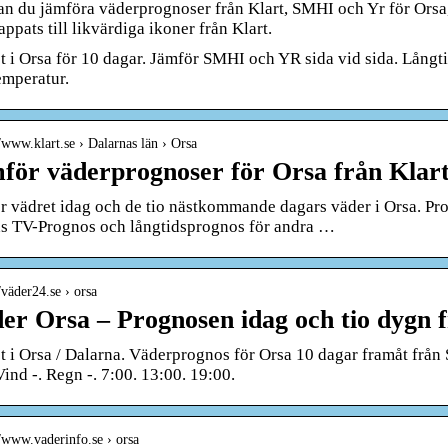
an du jämföra väderprognoser från Klart, SMHI och Yr för Or
ppats till likvärdiga ikoner från Klart.
t i Orsa för 10 dagar. Jämför SMHI och YR sida vid sida. Lån
emperatur.
//www.klart.se › Dalarnas län › Orsa
för väderprognoser för Orsa från Klar
r vädret idag och de tio nästkommande dagars väder i Orsa. Pr
s TV-Prognos och långtidsprognos för andra …
//väder24.se › orsa
er Orsa – Prognosen idag och tio dygn
t i Orsa / Dalarna. Väderprognos för Orsa 10 dagar framåt frå
 Vind -. Regn -. 7:00. 13:00. 19:00.
//www.vaderinfo.se › orsa