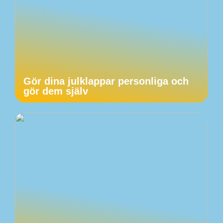
Gör dina julklappar personliga och
gör dem själv