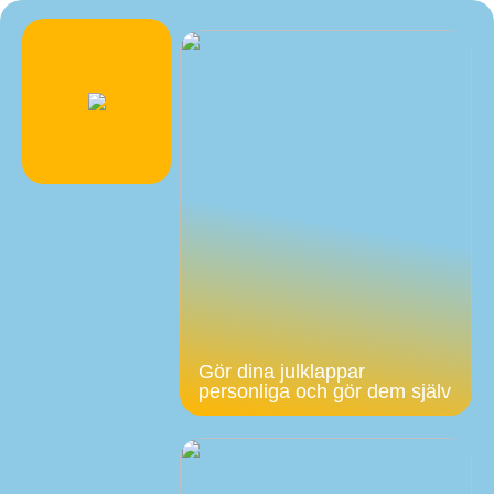
Gör dina julklappar
personliga och gör dem själv