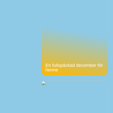
En fullspäckad december för
henne