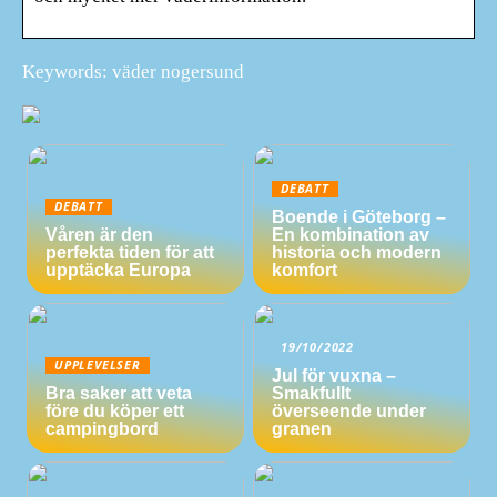
Keywords: väder nogersund
DEBATT
DEBATT
Boende i Göteborg –
Våren är den
En kombination av
perfekta tiden för att
historia och modern
upptäcka Europa
komfort
19/10/2022
UPPLEVELSER
Jul för vuxna –
Bra saker att veta
Smakfullt
före du köper ett
överseende under
campingbord
granen