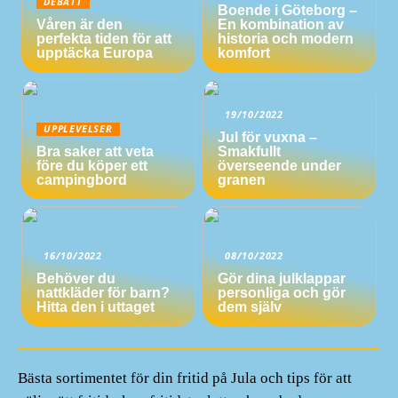
DEBATT
Boende i Göteborg –
Våren är den
En kombination av
perfekta tiden för att
historia och modern
upptäcka Europa
komfort
19/10/2022
UPPLEVELSER
Jul för vuxna –
Bra saker att veta
Smakfullt
före du köper ett
överseende under
campingbord
granen
16/10/2022
08/10/2022
Behöver du
Gör dina julklappar
nattkläder för barn?
personliga och gör
Hitta den i uttaget
dem själv
Bästa sortimentet för din fritid på Jula och tips för att