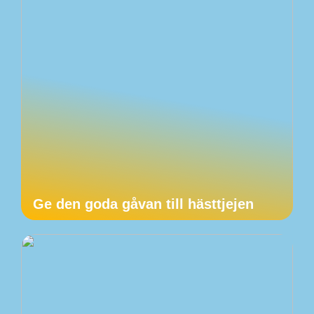
Ge den goda gåvan till hästtjejen