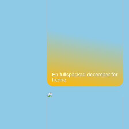
En fullspäckad december för
henne