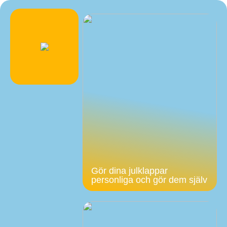
Gör dina julklappar
personliga och gör dem själv