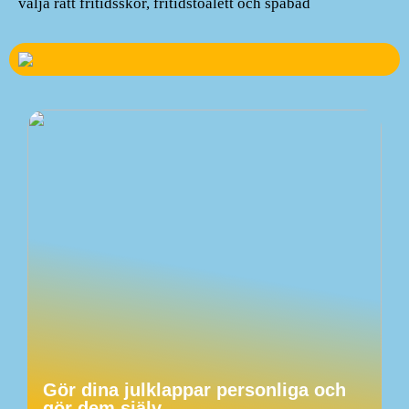
välja rätt fritidsskor, fritidstoalett och spabad
Gör dina julklappar personliga och
gör dem själv