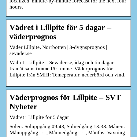
localized, minute-by-minute forecast for the next four
hours.
Vädret i Lillpite för 5 dagar –
väderprognos
Väder Lillpite, Norrbotten | 3-dygnsprognos |
sevader.se
Vädret i Lillpite – Sevader.se, idag och tio dagar
framåt samt timme för timme. Väderprognos för
Lillpite från SMHI: Temeperatur, nederbörd och vind.
Väderprognos för Lillpite – SVT
Nyheter
Vädret i Lillpite för 5 dagar
Solen: Soluppgång 09:43, Solnedgång 13:38. Månen:
Månuppgång –:–, Månnedgång –:–, Månfas: Vaxning