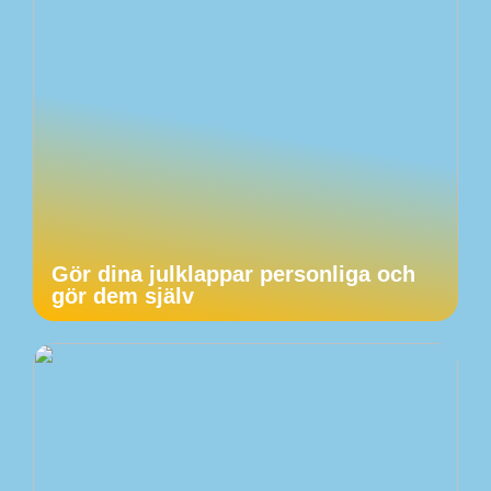
Gör dina julklappar personliga och
gör dem själv