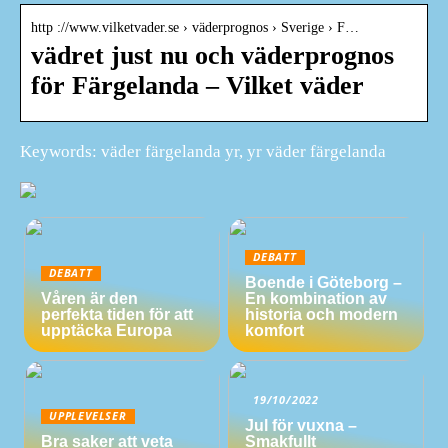
http ://www.vilketvader.se › väderprognos › Sverige › F…
vädret just nu och väderprognos
för Färgelanda – Vilket väder
Keywords: väder färgelanda yr, yr väder färgelanda
DEBATT
DEBATT
Boende i Göteborg –
Våren är den
En kombination av
perfekta tiden för att
historia och modern
upptäcka Europa
komfort
19/10/2022
UPPLEVELSER
Jul för vuxna –
Bra saker att veta
Smakfullt