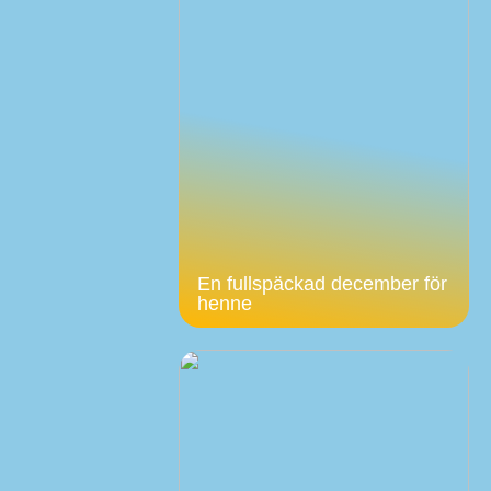
En fullspäckad december för
henne