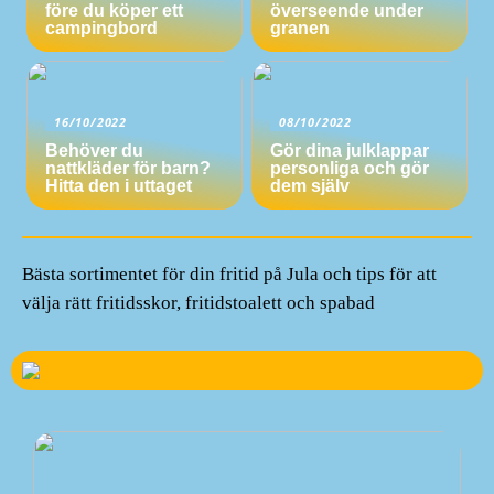
före du köper ett
överseende under
campingbord
granen
16/10/2022
08/10/2022
Behöver du
Gör dina julklappar
nattkläder för barn?
personliga och gör
Hitta den i uttaget
dem själv
Bästa sortimentet för din fritid på Jula och tips för att
välja rätt fritidsskor, fritidstoalett och spabad