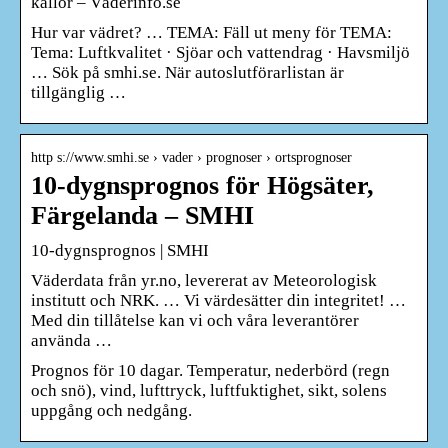
källor – Väderinfo.se
Hur var vädret? … TEMA: Fäll ut meny för TEMA:
Tema: Luftkvalitet · Sjöar och vattendrag · Havsmiljö
… Sök på smhi.se. När autoslutförarlistan är
tillgänglig …
http s://www.smhi.se › vader › prognoser › ortsprognoser
10-dygnsprognos för Högsäter,
Färgelanda – SMHI
10-dygnsprognos | SMHI
Väderdata från yr.no, levererat av Meteorologisk
institutt och NRK. … Vi värdesätter din integritet! …
Med din tillåtelse kan vi och våra leverantörer
använda …
Prognos för 10 dagar. Temperatur, nederbörd (regn
och snö), vind, lufttryck, luftfuktighet, sikt, solens
uppgång och nedgång.