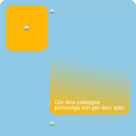
Gör dina julklappar
personliga och gör dem själv