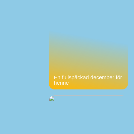
En fullspäckad december för
henne