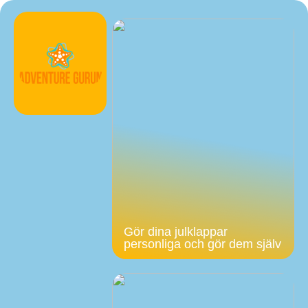
Gör dina julklappar
personliga och gör dem själv