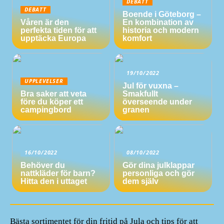
DEBATT
DEBATT
Boende i Göteborg –
Våren är den
En kombination av
perfekta tiden för att
historia och modern
upptäcka Europa
komfort
19/10/2022
UPPLEVELSER
Jul för vuxna –
Bra saker att veta
Smakfullt
före du köper ett
överseende under
campingbord
granen
16/10/2022
08/10/2022
Behöver du
Gör dina julklappar
nattkläder för barn?
personliga och gör
Hitta den i uttaget
dem själv
Bästa sortimentet för din fritid på Jula och tips för att