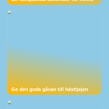
Ge den goda gåvan till hästtjejen