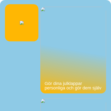
Gör dina julklappar
personliga och gör dem själv