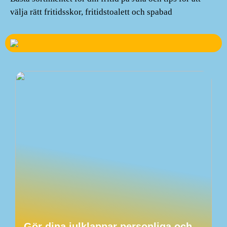
välja rätt fritidsskor, fritidstoalett och spabad
Gör dina julklappar personliga och