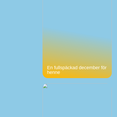
En fullspäckad december för
henne