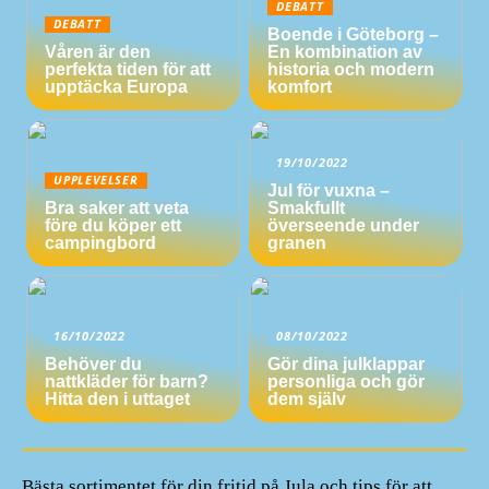
DEBATT
DEBATT
Boende i Göteborg –
Våren är den
En kombination av
perfekta tiden för att
historia och modern
upptäcka Europa
komfort
19/10/2022
UPPLEVELSER
Jul för vuxna –
Bra saker att veta
Smakfullt
före du köper ett
överseende under
campingbord
granen
16/10/2022
08/10/2022
Behöver du
Gör dina julklappar
nattkläder för barn?
personliga och gör
Hitta den i uttaget
dem själv
Bästa sortimentet för din fritid på Jula och tips för att