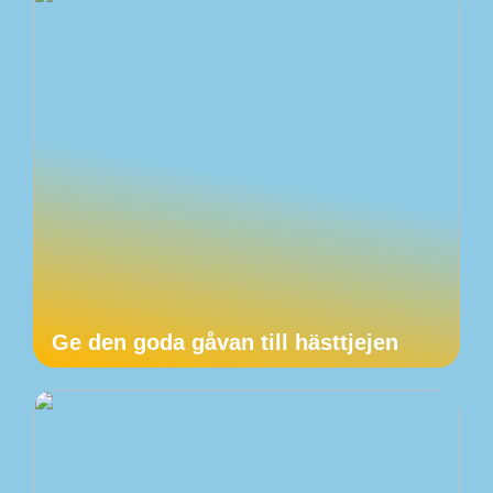
Ge den goda gåvan till hästtjejen