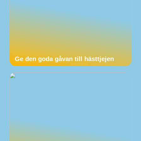
Ge den goda gåvan till hästtjejen