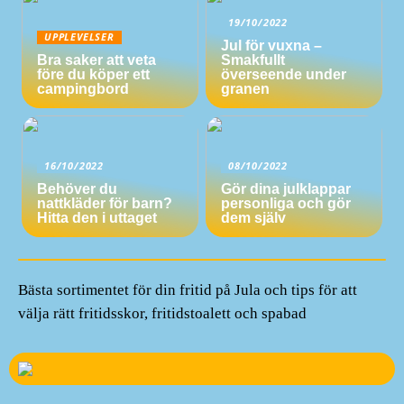
19/10/2022
UPPLEVELSER
Jul för vuxna –
Bra saker att veta
Smakfullt
före du köper ett
överseende under
campingbord
granen
16/10/2022
08/10/2022
Behöver du
Gör dina julklappar
nattkläder för barn?
personliga och gör
Hitta den i uttaget
dem själv
Bästa sortimentet för din fritid på Jula och tips för att
välja rätt fritidsskor, fritidstoalett och spabad