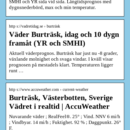
SMHI och YR sida vid sida. Långtidsprognos med
dygnsnederbörd, max och min temperatur.
http s://vadretidag.se › burträsk
Väder Burträsk, idag och 10 dygn
framåt (YR och SMHI)
Aktuell väderprognos. Burträsk har just nu -8 grader,
växlande molnighet och svaga vindar. I kväll visar
prognosen på mestadels klart. Temperaturen ligger
runt …
http s://www.accuweather.com › current-weather
Burträsk, Västerbotten, Sverige
Vädret i realtid | AccuWeather
Nuvarande väder ; RealFeel®. 25° ; Vind. NNV 6 mi/h
; Vindbyar. 14 mi/h ; Fuktighet. 92 % ; Daggpunkt. 26°
F.