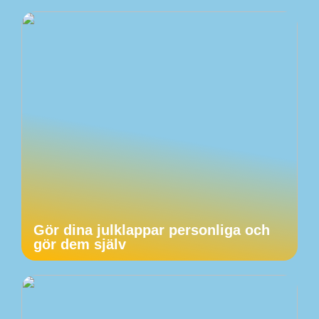
Gör dina julklappar personliga och
gör dem själv