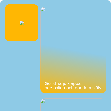
Gör dina julklappar
personliga och gör dem själv