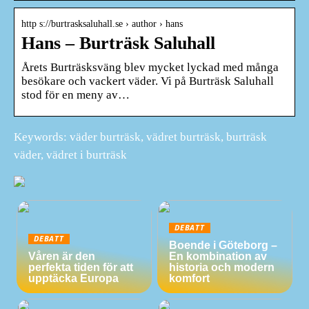
http s://burtrasksaluhall.se › author › hans
Hans – Burträsk Saluhall
Årets Burträsksväng blev mycket lyckad med många
besökare och vackert väder. Vi på Burträsk Saluhall
stod för en meny av…
Keywords: väder burträsk, vädret burträsk, burträsk
väder, vädret i burträsk
DEBATT
DEBATT
Boende i Göteborg –
Våren är den
En kombination av
perfekta tiden för att
historia och modern
upptäcka Europa
komfort