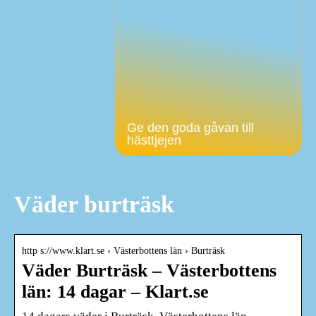
Ge den goda gåvan till
hästtjejen
Väder burträsk
http s://www.klart.se › Västerbottens län › Burträsk
Väder Burträsk – Västerbottens
län: 14 dagar – Klart.se