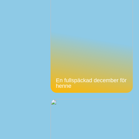
En fullspäckad december för
henne