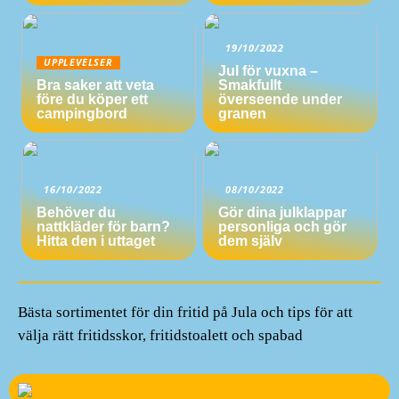
19/10/2022
UPPLEVELSER
Jul för vuxna –
Bra saker att veta
Smakfullt
före du köper ett
överseende under
campingbord
granen
16/10/2022
08/10/2022
Behöver du
Gör dina julklappar
nattkläder för barn?
personliga och gör
Hitta den i uttaget
dem själv
Bästa sortimentet för din fritid på Jula och tips för att
välja rätt fritidsskor, fritidstoalett och spabad