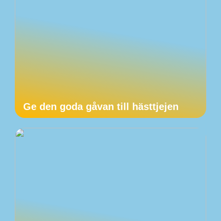
Ge den goda gåvan till hästtjejen