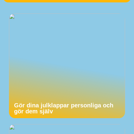
Gör dina julklappar personliga och
gör dem själv