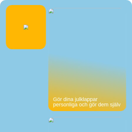
Gör dina julklappar
personliga och gör dem själv