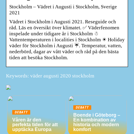
Stockholm – Vädret i Augusti i Stockholm, Sverige
2021
Vädret i Stockholm i Augusti 2021. Reseguide och
råd. Läs en översikt över klimatet. ✅ Väderfenomen
inspelade under tidigare år i Stockholm ☃
Vattentemperaturen i localities i Stockholm ☀ Holiday
väder för Stockholm i Augusti ☔. Temperatur, vatten,
nederbörd, dagar av vått väder och råd på den bästa
tiden att besöka Stockholm.
Keywords: väder augusti 2020 stockholm
DEBATT
DEBATT
Boende i Göteborg –
Våren är den
En kombination av
perfekta tiden för att
historia och modern
upptäcka Europa
komfort