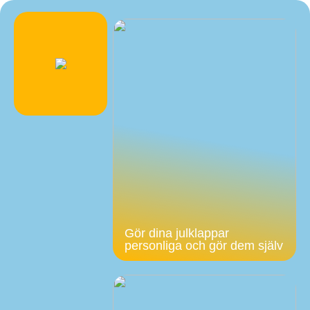
Gör dina julklappar
personliga och gör dem själv