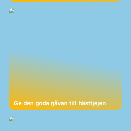
Ge den goda gåvan till hästtjejen