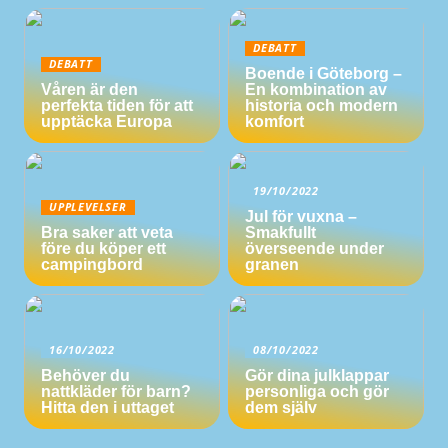
DEBATT
DEBATT
Boende i Göteborg –
Våren är den
En kombination av
perfekta tiden för att
historia och modern
upptäcka Europa
komfort
19/10/2022
UPPLEVELSER
Jul för vuxna –
Bra saker att veta
Smakfullt
före du köper ett
överseende under
campingbord
granen
16/10/2022
08/10/2022
Behöver du
Gör dina julklappar
nattkläder för barn?
personliga och gör
Hitta den i uttaget
dem själv