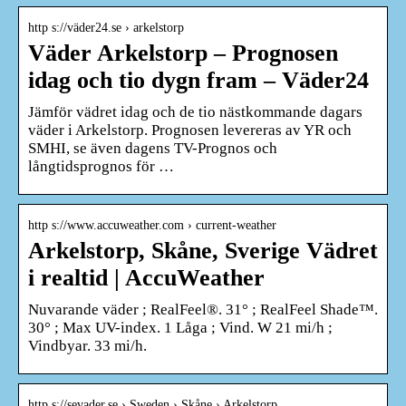
http s://väder24.se › arkelstorp
Väder Arkelstorp – Prognosen
idag och tio dygn fram – Väder24
Jämför vädret idag och de tio nästkommande dagars
väder i Arkelstorp. Prognosen levereras av YR och
SMHI, se även dagens TV-Prognos och
långtidsprognos för …
http s://www.accuweather.com › current-weather
Arkelstorp, Skåne, Sverige Vädret
i realtid | AccuWeather
Nuvarande väder ; RealFeel®. 31° ; RealFeel Shade™.
30° ; Max UV-index. 1 Låga ; Vind. W 21 mi/h ;
Vindbyar. 33 mi/h.
http s://sevader.se › Sweden › Skåne › Arkelstorp