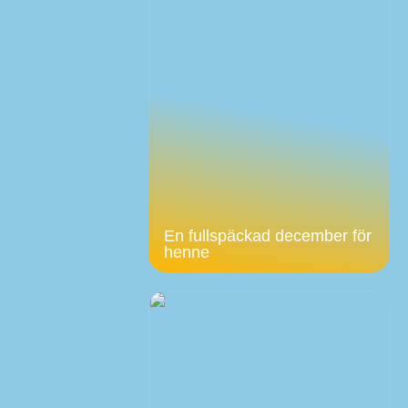
En fullspäckad december för
henne