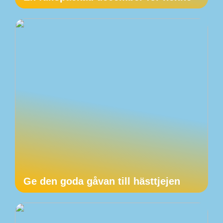
Ge den goda gåvan till hästtjejen