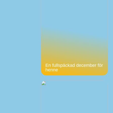
En fullspäckad december för
henne