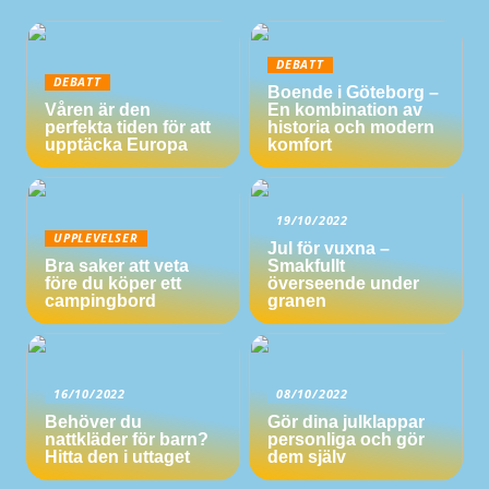
DEBATT
DEBATT
Boende i Göteborg –
Våren är den
En kombination av
perfekta tiden för att
historia och modern
upptäcka Europa
komfort
19/10/2022
UPPLEVELSER
Jul för vuxna –
Bra saker att veta
Smakfullt
före du köper ett
överseende under
campingbord
granen
16/10/2022
08/10/2022
Behöver du
Gör dina julklappar
nattkläder för barn?
personliga och gör
Hitta den i uttaget
dem själv