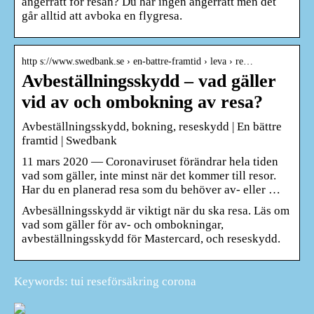
ångerrätt för resan? Du har ingen ångerrätt men det
går alltid att avboka en flygresa.
http s://www.swedbank.se › en-battre-framtid › leva › re…
Avbeställningsskydd – vad gäller
vid av och ombokning av resa?
Avbeställningsskydd, bokning, reseskydd | En bättre
framtid | Swedbank
11 mars 2020 — Coronaviruset förändrar hela tiden
vad som gäller, inte minst när det kommer till resor.
Har du en planerad resa som du behöver av- eller …
Avbesällningsskydd är viktigt när du ska resa. Läs om
vad som gäller för av- och ombokningar,
avbeställningsskydd för Mastercard, och reseskydd.
Keywords: tui reseförsäkring corona