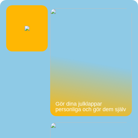
Gör dina julklappar
personliga och gör dem själv