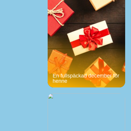
En fullspäckad december för
henne