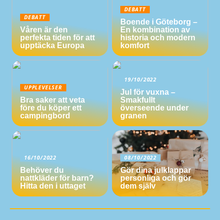
DEBATT
DEBATT
Boende i Göteborg –
Våren är den
En kombination av
perfekta tiden för att
historia och modern
upptäcka Europa
komfort
19/10/2022
UPPLEVELSER
Jul för vuxna –
Bra saker att veta
Smakfullt
före du köper ett
överseende under
campingbord
granen
16/10/2022
08/10/2022
Behöver du
Gör dina julklappar
nattkläder för barn?
personliga och gör
Hitta den i uttaget
dem själv