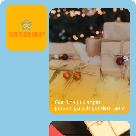
Gör dina julklappar
personliga och gör dem själv