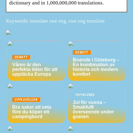
dictionary and in 1,000,000,000 translations.
Keywords: translate swe eng, swe eng translate
DEBATT
DEBATT
Boende i Göteborg –
Våren är den
En kombination av
perfekta tiden för att
historia och modern
upptäcka Europa
komfort
19/10/2022
UPPLEVELSER
Jul för vuxna –
Bra saker att veta
Smakfullt
före du köper ett
överseende under
campingbord
granen