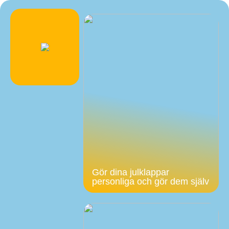
Gör dina julklappar
personliga och gör dem själv