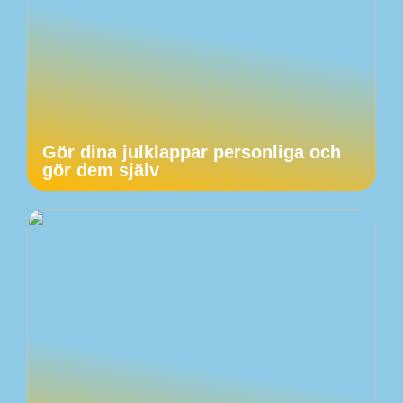
Gör dina julklappar personliga och
gör dem själv