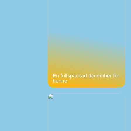
En fullspäckad december för
henne