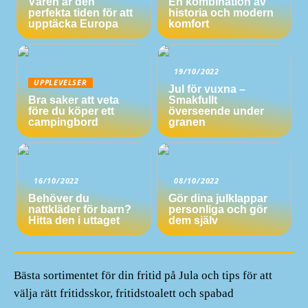
Våren är den
En kombination av
perfekta tiden för att
historia och modern
upptäcka Europa
komfort
19/10/2022
UPPLEVELSER
Jul för vuxna –
Bra saker att veta
Smakfullt
före du köper ett
överseende under
campingbord
granen
16/10/2022
08/10/2022
Behöver du
Gör dina julklappar
nattkläder för barn?
personliga och gör
Hitta den i uttaget
dem själv
Bästa sortimentet för din fritid på Jula och tips för att
välja rätt fritidsskor, fritidstoalett och spabad