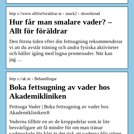
http s://www.alltforforaldrar.se › snack2 › showthread
Hur får man smalare vader? –
Allt för föräldrar
Den första tiden efter din fettsugning rekommenderar
vi att du avstår träning och andra fysiska aktiviteter
och håller igång med lugna promenader. När kan
jag …
http s://ak.se › Behandlingar
Boka fettsugning av vader hos
Akademikliniken
Fettsuga Vader | Boka fettsugning av vader hos
Akademikliniken®
Vaderna tillhör en av de kroppsdelar som är lite
besvärligare att få mindre för om man tränar
vadmuskeln för hårt är det risk att vaderna blir större.