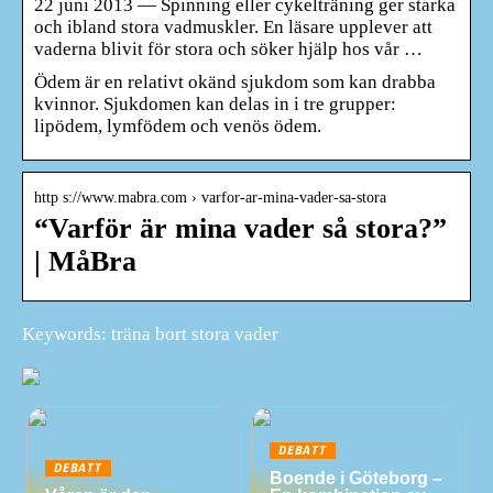
22 juni 2013 — Spinning eller cykelträning ger starka
och ibland stora vadmuskler. En läsare upplever att
vaderna blivit för stora och söker hjälp hos vår …
Ödem är en relativt okänd sjukdom som kan drabba
kvinnor. Sjukdomen kan delas in i tre grupper:
lipödem, lymfödem och venös ödem.
http s://www.mabra.com › varfor-ar-mina-vader-sa-stora
“Varför är mina vader så stora?”
| MåBra
Keywords: träna bort stora vader
DEBATT
DEBATT
Boende i Göteborg –