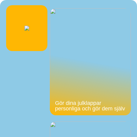
Gör dina julklappar
personliga och gör dem själv