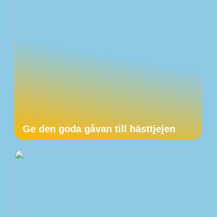
Ge den goda gåvan till hästtjejen