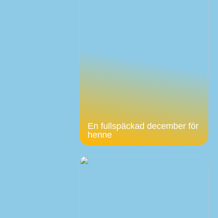
En fullspäckad december för
henne