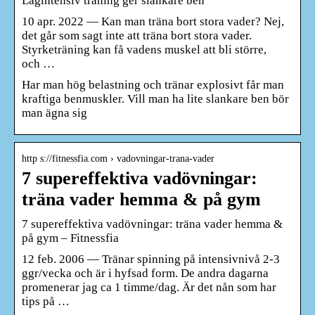
Lågintensiv träning ger slankare ben
10 apr. 2022 — Kan man träna bort stora vader? Nej,
det går som sagt inte att träna bort stora vader.
Styrketräning kan få vadens muskel att bli större,
och …
Har man hög belastning och tränar explosivt får man
kraftiga benmuskler. Vill man ha lite slankare ben bör
man ägna sig
http s://fitnessfia.com › vadovningar-trana-vader
7 supereffektiva vadövningar:
träna vader hemma & på gym
7 supereffektiva vadövningar: träna vader hemma &
på gym – Fitnessfia
12 feb. 2006 — Tränar spinning på intensivnivå 2-3
ggr/vecka och är i hyfsad form. De andra dagarna
promenerar jag ca 1 timme/dag. Är det nån som har
tips på …