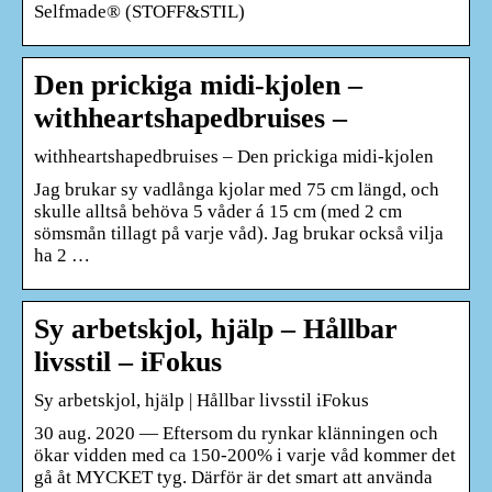
Selfmade® (STOFF&STIL)
Den prickiga midi-kjolen –
withheartshapedbruises –
withheartshapedbruises – Den prickiga midi-kjolen
Jag brukar sy vadlånga kjolar med 75 cm längd, och
skulle alltså behöva 5 våder á 15 cm (med 2 cm
sömsmån tillagt på varje våd). Jag brukar också vilja
ha 2 …
Sy arbetskjol, hjälp – Hållbar
livsstil – iFokus
Sy arbetskjol, hjälp | Hållbar livsstil iFokus
30 aug. 2020 — Eftersom du rynkar klänningen och
ökar vidden med ca 150-200% i varje våd kommer det
gå åt MYCKET tyg. Därför är det smart att använda