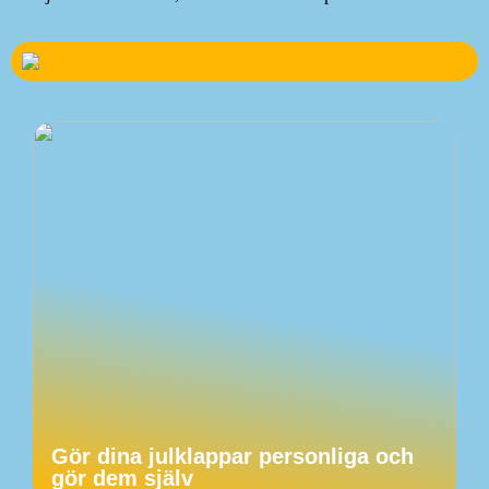
Gör dina julklappar personliga och
gör dem själv