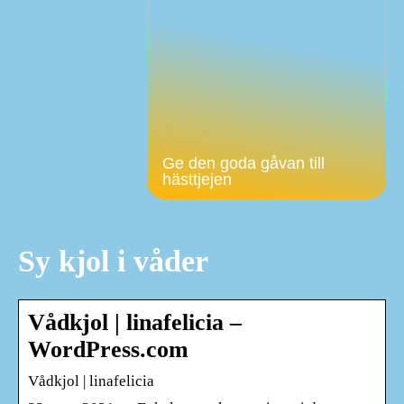
Ge den goda gåvan till
hästtjejen
Sy kjol i våder
Vådkjol | linafelicia –
WordPress.com
Vådkjol | linafelicia