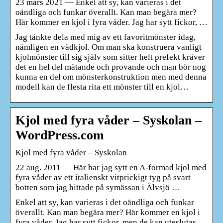
23 mars 2021 — Enkel att sy, kan varieras i det
oändliga och funkar överallt. Kan man begära mer?
Här kommer en kjol i fyra våder. Jag har sytt fickor, …
Jag tänkte dela med mig av ett favoritmönster idag,
nämligen en vådkjol. Om man ska konstruera vanligt
kjolmönster till sig själv som sitter helt prefekt kräver
det en hel del mätande och provande och man bör nog
kunna en del om mönsterkonstruktion men med denna
modell kan de flesta rita ett mönster till en kjol…
Kjol med fyra våder – Syskolan –
WordPress.com
Kjol med fyra våder – Syskolan
22 aug. 2011 — Här har jag sytt en A-formad kjol med
fyra våder av ett italienskt vitprickigt tyg på svart
botten som jag hittade på symässan i Älvsjö …
Enkel att sy, kan varieras i det oändliga och funkar
överallt. Kan man begära mer? Här kommer en kjol i
fyra våder. Jag har sytt fickor, men de kan uteslutas