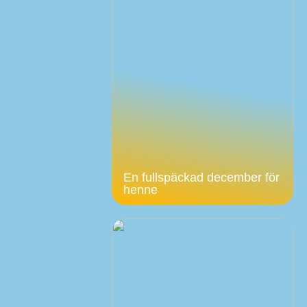
En fullspäckad december för
henne