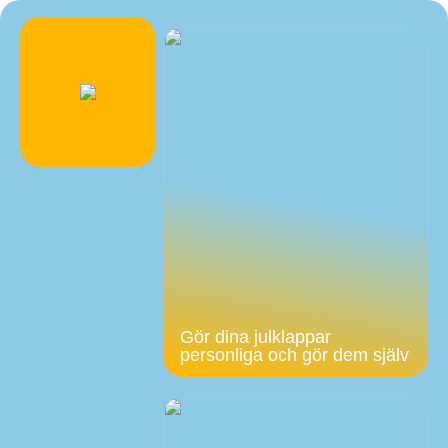
Gör dina julklappar
personliga och gör dem själv