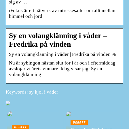
sig av …
iFokus är ett nätverk av intressesajter om allt mellan
himmel och jord
Sy en volangklänning i våder –
Fredrika på vinden
Sy en volangklänning i våder | Fredrika på vinden %
Nu är sybingon nästan slut för i år och i eftermiddag
avslöjar vi årets vinnare. Idag visar jag: Sy en
volangklänning!
Keywords: sy kjol i våder
DEBATT
DEBATT