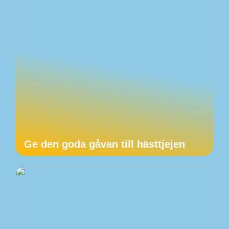
Ge den goda gåvan till hästtjejen