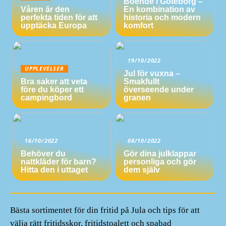
Boende i Göteborg –
Våren är den
En kombination av
perfekta tiden för att
historia och modern
upptäcka Europa
komfort
19/10/2022
UPPLEVELSER
Jul för vuxna –
Bra saker att veta
Smakfullt
före du köper ett
överseende under
campingbord
granen
16/10/2022
08/10/2022
Behöver du
Gör dina julklappar
nattkläder för barn?
personliga och gör
Hitta den i uttaget
dem själv
Bästa sortimentet för din fritid på Jula och tips för att
välja rätt fritidsskor, fritidstoalett och spabad