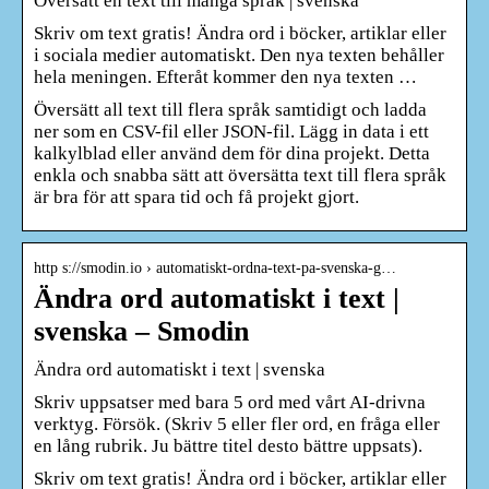
Översätt en text till många språk | svenska
Skriv om text gratis! Ändra ord i böcker, artiklar eller
i sociala medier automatiskt. Den nya texten behåller
hela meningen. Efteråt kommer den nya texten …
Översätt all text till flera språk samtidigt och ladda
ner som en CSV-fil eller JSON-fil. Lägg in data i ett
kalkylblad eller använd dem för dina projekt. Detta
enkla och snabba sätt att översätta text till flera språk
är bra för att spara tid och få projekt gjort.
http s://smodin.io › automatiskt-ordna-text-pa-svenska-g…
Ändra ord automatiskt i text |
svenska – Smodin
Ändra ord automatiskt i text | svenska
Skriv uppsatser med bara 5 ord med vårt AI-drivna
verktyg. Försök. (Skriv 5 eller fler ord, en fråga eller
en lång rubrik. Ju bättre titel desto bättre uppsats).
Skriv om text gratis! Ändra ord i böcker, artiklar eller