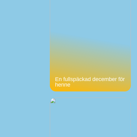
En fullspäckad december för
henne