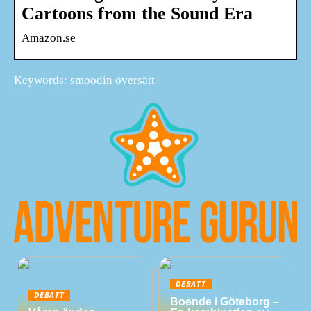
Cartoons from the Sound Era
Amazon.se
Keywords: smoodin översätt
DEBATT
DEBATT
Boende i Göteborg –