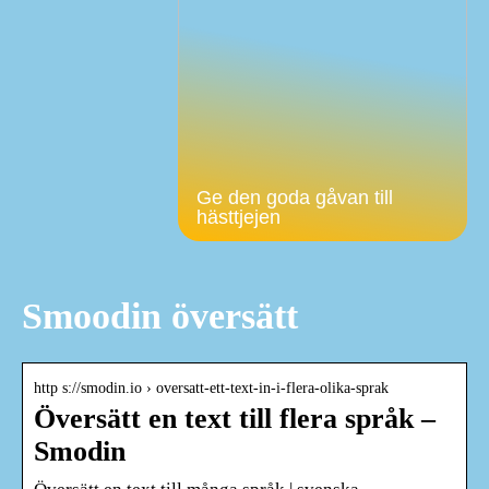
Ge den goda gåvan till
hästtjejen
Smoodin översätt
http s://smodin.io › oversatt-ett-text-in-i-flera-olika-sprak
Översätt en text till flera språk –
Smodin