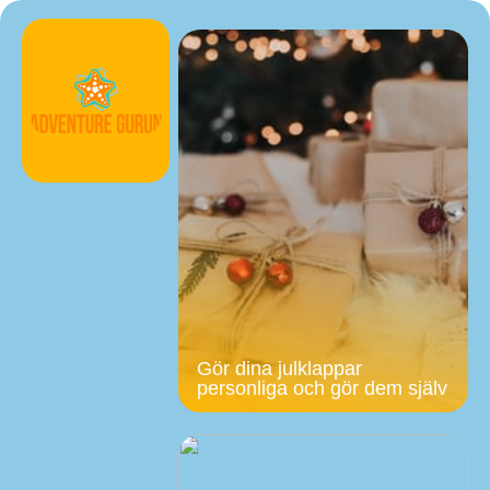
Gör dina julklappar
personliga och gör dem själv