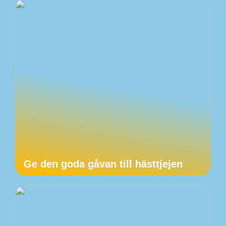
Ge den goda gåvan till hästtjejen