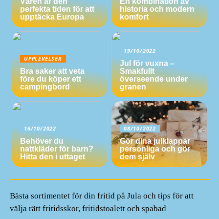
Våren är den
En kombination av
perfekta tiden för att
historia och modern
upptäcka Europa
komfort
19/10/2022
UPPLEVELSER
Jul för vuxna –
Bra saker att veta
Smakfullt
före du köper ett
överseende under
campingbord
granen
16/10/2022
08/10/2022
Behöver du
Gör dina julklappar
nattkläder för barn?
personliga och gör
Hitta den i uttaget
dem själv
Bästa sortimentet för din fritid på Jula och tips för att
välja rätt fritidsskor, fritidstoalett och spabad