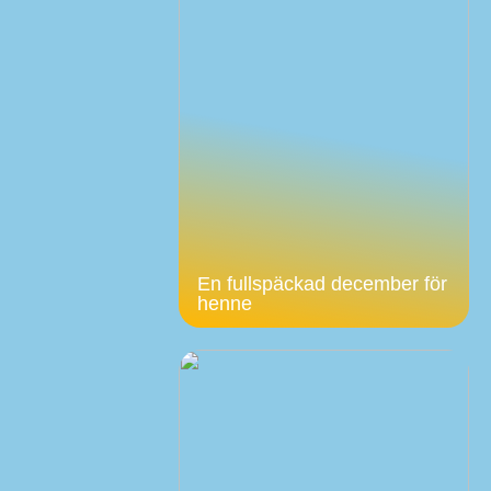
En fullspäckad december för
henne