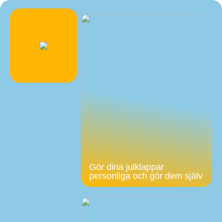
Gör dina julklappar
personliga och gör dem själv