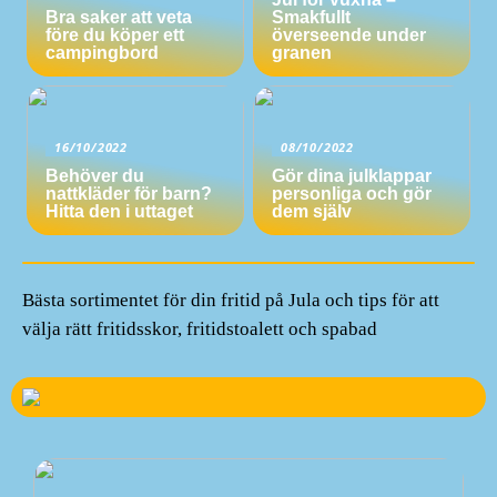
Bra saker att veta
Smakfullt
före du köper ett
överseende under
campingbord
granen
16/10/2022
08/10/2022
Behöver du
Gör dina julklappar
nattkläder för barn?
personliga och gör
Hitta den i uttaget
dem själv
Bästa sortimentet för din fritid på Jula och tips för att
välja rätt fritidsskor, fritidstoalett och spabad