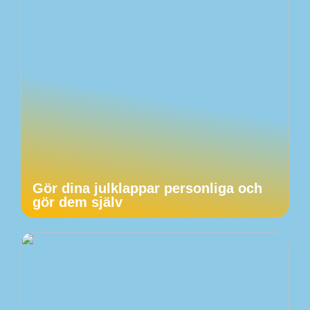
Gör dina julklappar personliga och
gör dem själv