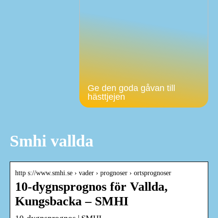
Ge den goda gåvan till
hästtjejen
Smhi vallda
http s://www.smhi.se › vader › prognoser › ortsprognoser
10-dygnsprognos för Vallda,
Kungsbacka – SMHI