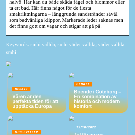
halvö. Här kan du både skåda fågel och blommor eller
ta ett bad. Här finns något för de flesta
smakriktningarna – långgrunda sandstränder såväl
som badvänliga klippor. Markerade leder saknas men
det finns gott om vägar och stigar att gå på.
Keywords: smhi vallda, smhi väder vallda, väder vallda
smhi
DEBATT
DEBATT
Boende i Göteborg –
Våren är den
En kombination av
perfekta tiden för att
historia och modern
upptäcka Europa
komfort
19/10/2022
UPPLEVELSER
Jul för vuxna –