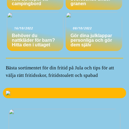
campingbord
granen
16/10/2022
08/10/2022
Behöver du
Gör dina julklappar
nattkläder för barn?
personliga och gör
Hitta den i uttaget
dem själv
Bästa sortimentet för din fritid på Jula och tips för att
välja rätt fritidsskor, fritidstoalett och spabad