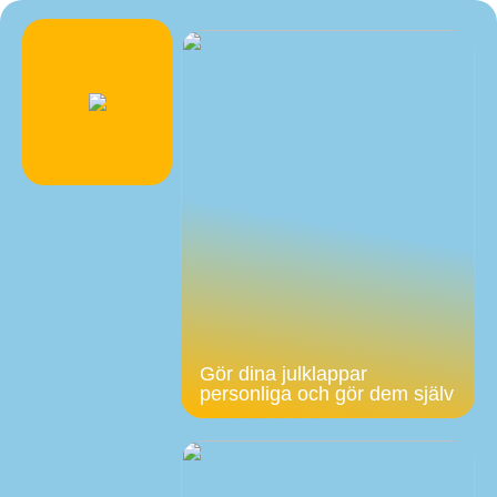
Gör dina julklappar
personliga och gör dem själv