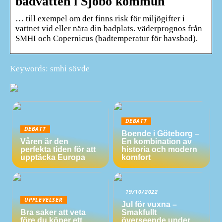
badvatten i Sjöbo kommun
… till exempel om det finns risk för miljögifter i
vattnet vid eller nära din badplats. väderprognos från
SMHI och Copernicus (badtemperatur för havsbad).
Keywords: smhi sövde
DEBATT
DEBATT
Boende i Göteborg –
Våren är den
En kombination av
perfekta tiden för att
historia och modern
upptäcka Europa
komfort
19/10/2022
UPPLEVELSER
Jul för vuxna –
Bra saker att veta
Smakfullt
före du köper ett
överseende under