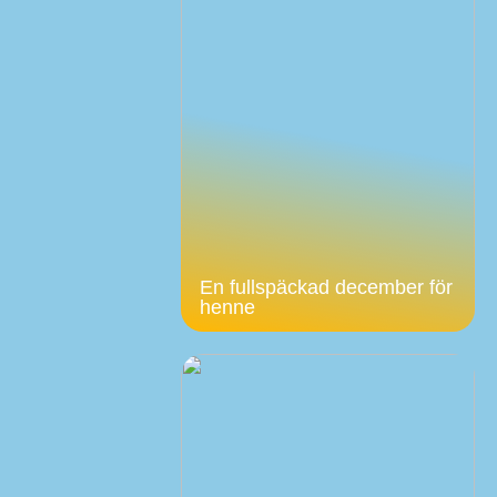
En fullspäckad december för
henne