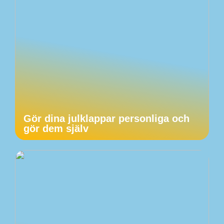
Gör dina julklappar personliga och
gör dem själv