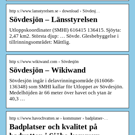
http s://www.lansstyrelsen.se › download › Sövdesj…
Sövdesjön – Länsstyrelsen
Utloppskoordinater (SMHI) 616415 136415. Sjöyta:
2,47 km2. Största djup: … Sövde. Glesbebyggelse i
tillrinningsområdet: Måttlig.
http s://www.wikiwand.com › Sövdesjön
Sövdesjön – Wikiwand
Sövdesjön ingår i delavrinningsområde (616068-
136348) som SMHI kallar för Utloppet av Sövdesjön.
Medelhöjden är 66 meter över havet och ytan är
40,3 …
http s://www.havochvatten.se › kommuner › badplatser-…
Badplatser och kvalitet på