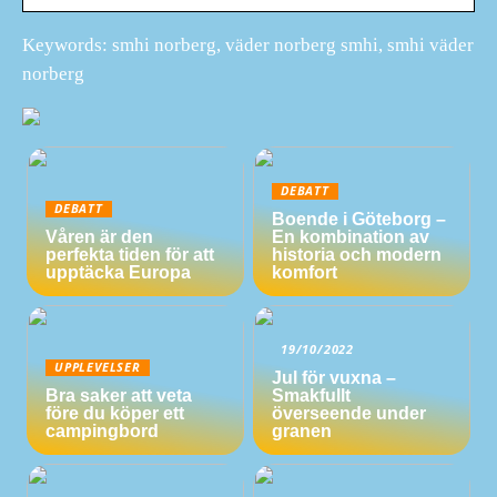
Keywords: smhi norberg, väder norberg smhi, smhi väder
norberg
DEBATT
DEBATT
Boende i Göteborg –
Våren är den
En kombination av
perfekta tiden för att
historia och modern
upptäcka Europa
komfort
19/10/2022
UPPLEVELSER
Jul för vuxna –
Bra saker att veta
Smakfullt
före du köper ett
överseende under
campingbord
granen