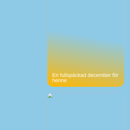
En fullspäckad december för
henne