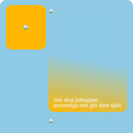
Gör dina julklappar
personliga och gör dem själv