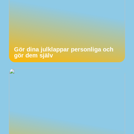
Gör dina julklappar personliga och
gör dem själv