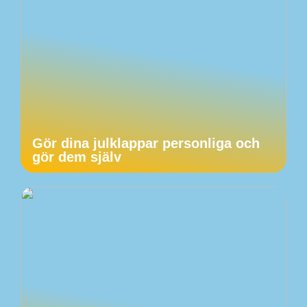
Gör dina julklappar personliga och
gör dem själv