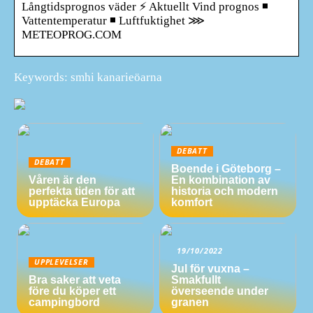
Långtidsprognos väder ⚡ Aktuellt Vind prognos ◾
Vattentemperatur ◾ Luftfuktighet ⋙
METEOPROG.COM
Keywords: smhi kanarieöarna
DEBATT
DEBATT
Boende i Göteborg –
Våren är den
En kombination av
perfekta tiden för att
historia och modern
upptäcka Europa
komfort
19/10/2022
UPPLEVELSER
Jul för vuxna –
Bra saker att veta
Smakfullt
före du köper ett
överseende under
campingbord
granen