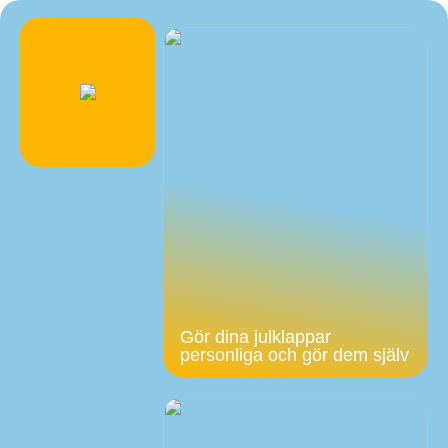
Gör dina julklappar
personliga och gör dem själv