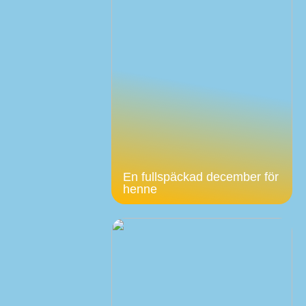
En fullspäckad december för
henne