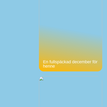
En fullspäckad december för
henne