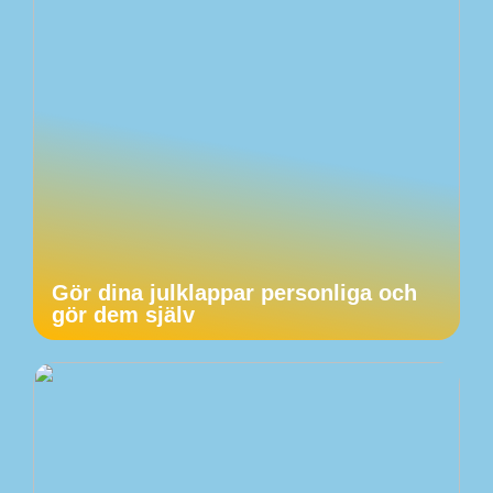
Gör dina julklappar personliga och
gör dem själv