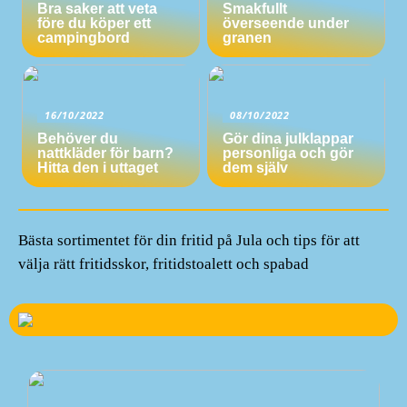
Bra saker att veta
Smakfullt
före du köper ett
överseende under
campingbord
granen
16/10/2022
08/10/2022
Behöver du
Gör dina julklappar
nattkläder för barn?
personliga och gör
Hitta den i uttaget
dem själv
Bästa sortimentet för din fritid på Jula och tips för att
välja rätt fritidsskor, fritidstoalett och spabad