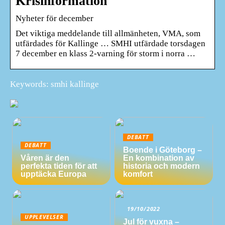
Krisinformation
Nyheter för december
Det viktiga meddelande till allmänheten, VMA, som
utfärdades för Kallinge … SMHI utfärdade torsdagen
7 december en klass 2-varning för storm i norra …
Keywords: smhi kallinge
DEBATT
DEBATT
Boende i Göteborg –
Våren är den
En kombination av
perfekta tiden för att
historia och modern
upptäcka Europa
komfort
19/10/2022
UPPLEVELSER
Jul för vuxna –