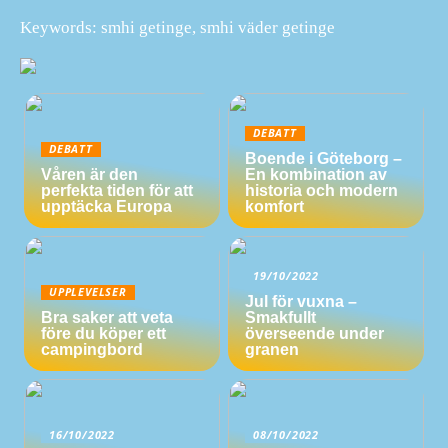
Keywords: smhi getinge, smhi väder getinge
DEBATT
DEBATT
Boende i Göteborg –
Våren är den
En kombination av
perfekta tiden för att
historia och modern
upptäcka Europa
komfort
19/10/2022
UPPLEVELSER
Jul för vuxna –
Bra saker att veta
Smakfullt
före du köper ett
överseende under
campingbord
granen
16/10/2022
08/10/2022