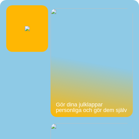
Gör dina julklappar
personliga och gör dem själv