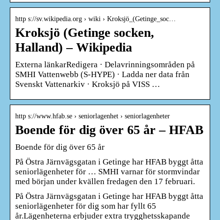
http s://sv.wikipedia.org › wiki › Kroksjö_(Getinge_soc…
Kroksjö (Getinge socken,
Halland) – Wikipedia
Externa länkarRedigera · Delavrinningsområden på
SMHI Vattenwebb (S-HYPE) · Ladda ner data från
Svenskt Vattenarkiv · Kroksjö på VISS …
http s://www.hfab.se › seniorlagenhet › seniorlagenheter
Boende för dig över 65 år – HFAB
Boende för dig över 65 år
På Östra Järnvägsgatan i Getinge har HFAB byggt åtta
seniorlägenheter för … SMHI varnar för stormvindar
med början under kvällen fredagen den 17 februari.
På Östra Järnvägsgatan i Getinge har HFAB byggt åtta
seniorlägenheter för dig som har fyllt 65
år.Lägenheterna erbjuder extra trygghetsskapande