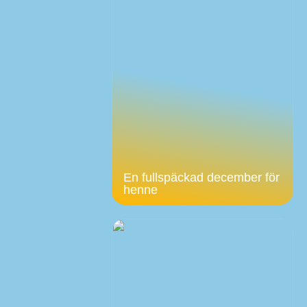
En fullspäckad december för
henne