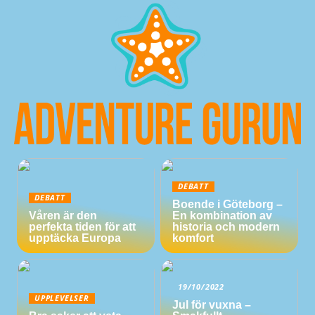
DEBATT
DEBATT
Boende i Göteborg –
Våren är den
En kombination av
perfekta tiden för att
historia och modern
upptäcka Europa
komfort
19/10/2022
UPPLEVELSER
Jul för vuxna –