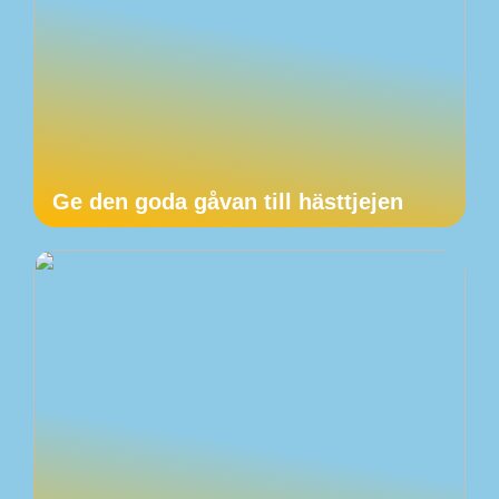
Ge den goda gåvan till hästtjejen