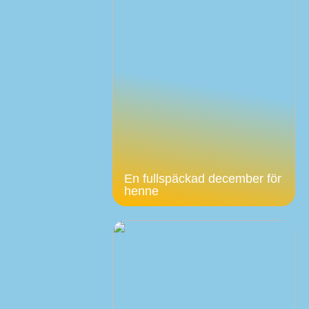
En fullspäckad december för
henne