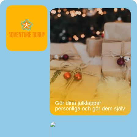
Gör dina julklappar
personliga och gör dem själv