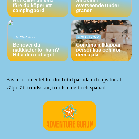
Bra saker att veta
Smakfullt
före du köper ett
överseende under
campingbord
granen
16/10/2022
08/10/2022
Behöver du
Gör dina julklappar
nattkläder för barn?
personliga och gör
Hitta den i uttaget
dem själv
Bästa sortimentet för din fritid på Jula och tips för att
välja rätt fritidsskor, fritidstoalett och spabad