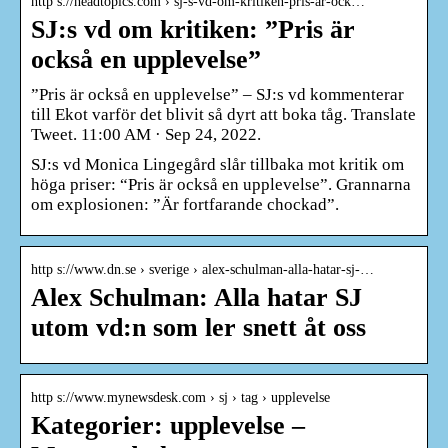
http s://headtopics.com › sj-s-vd-om-kritiken-pris-ar-ock…
SJ:s vd om kritiken: ”Pris är
också en upplevelse”
”Pris är också en upplevelse” – SJ:s vd kommenterar
till Ekot varför det blivit så dyrt att boka tåg. Translate
Tweet. 11:00 AM · Sep 24, 2022.
SJ:s vd Monica Lingegård slår tillbaka mot kritik om
höga priser: “Pris är också en upplevelse”. Grannarna
om explosionen: ”Är fortfarande chockad”.
http s://www.dn.se › sverige › alex-schulman-alla-hatar-sj-…
Alex Schulman: Alla hatar SJ
utom vd:n som ler snett åt oss
http s://www.mynewsdesk.com › sj › tag › upplevelse
Kategorier: upplevelse –