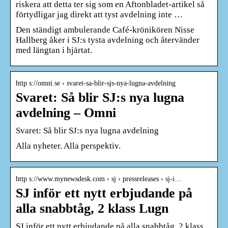
riskera att detta ter sig som en Aftonbladet-artikel så
förtydligar jag direkt att tyst avdelning inte …
Den ständigt ambulerande Café-krönikören Nisse
Hallberg åker i SJ:s tysta avdelning och återvänder
med längtan i hjärtat.
http s://omni.se › svaret-sa-blir-sjs-nya-lugna-avdelning
Svaret: Så blir SJ:s nya lugna
avdelning – Omni
Svaret: Så blir SJ:s nya lugna avdelning
Alla nyheter. Alla perspektiv.
http s://www.mynewsdesk.com › sj › pressreleases › sj-i…
SJ inför ett nytt erbjudande på
alla snabbtåg, 2 klass Lugn
SJ inför ett nytt erbjudande på alla snabbtåg, 2 klass