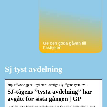
Ge den goda gåvan till
hästtjejen
Sj tyst avdelning
http s://www.gp.se › nyheter › sverige › sj-tågens-tysta-av…
SJ-tågens ”tysta avdelning” har
avgått för sista gången | GP