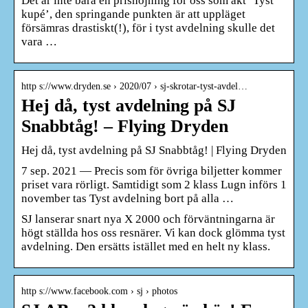
Det är inte bara en prishöjning för oss som åkt ‘Tyst
kupé’, den springande punkten är att uppläget
försämras drastiskt(!), för i tyst avdelning skulle det
vara …
http s://www.dryden.se › 2020/07 › sj-skrotar-tyst-avdel…
Hej då, tyst avdelning på SJ
Snabbtåg! – Flying Dryden
Hej då, tyst avdelning på SJ Snabbtåg! | Flying Dryden
7 sep. 2021 — Precis som för övriga biljetter kommer
priset vara rörligt. Samtidigt som 2 klass Lugn införs 1
november tas Tyst avdelning bort på alla …
SJ lanserar snart nya X 2000 och förväntningarna är
högt ställda hos oss resnärer. Vi kan dock glömma tyst
avdelning. Den ersätts istället med en helt ny klass.
http s://www.facebook.com › sj › photos