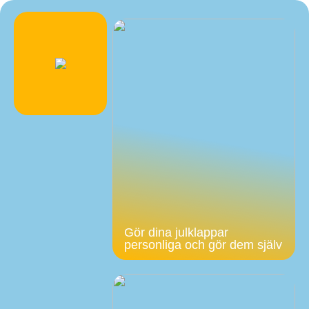
Gör dina julklappar
personliga och gör dem själv