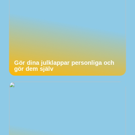
Gör dina julklappar personliga och
gör dem själv