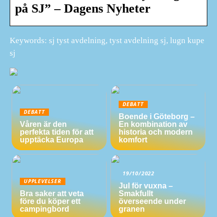
på SJ” – Dagens Nyheter
Keywords: sj tyst avdelning, tyst avdelning sj, lugn kupe
sj
DEBATT
DEBATT
Boende i Göteborg –
Våren är den
En kombination av
perfekta tiden för att
historia och modern
upptäcka Europa
komfort
19/10/2022
UPPLEVELSER
Jul för vuxna –
Bra saker att veta
Smakfullt
före du köper ett
överseende under
campingbord
granen