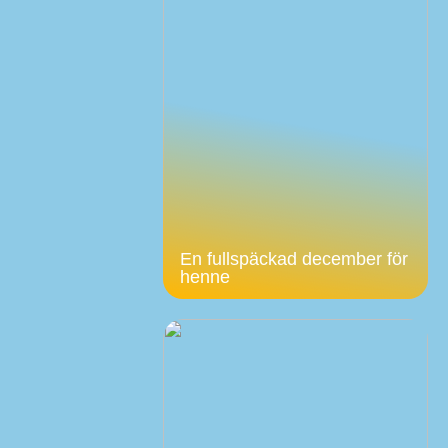
En fullspäckad december för
henne