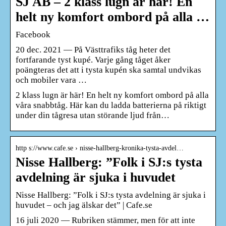
SJ AB – 2 klass lugn är här! En
helt ny komfort ombord på alla …
Facebook
20 dec. 2021 — På Västtrafiks tåg heter det
fortfarande tyst kupé. Varje gång tåget åker
poängteras det att i tysta kupén ska samtal undvikas
och mobiler vara …
2 klass lugn är här! En helt ny komfort ombord på alla
våra snabbtåg. Här kan du ladda batterierna på riktigt
under din tågresa utan störande ljud från…
http s://www.cafe.se › nisse-hallberg-kronika-tysta-avdel…
Nisse Hallberg: ”Folk i SJ:s tysta
avdelning är sjuka i huvudet
Nisse Hallberg: ”Folk i SJ:s tysta avdelning är sjuka i
huvudet – och jag älskar det” | Cafe.se
16 juli 2020 — Rubriken stämmer, men för att inte