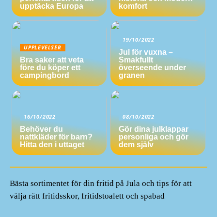
upptäcka Europa
komfort
19/10/2022
UPPLEVELSER
Jul för vuxna –
Bra saker att veta
Smakfullt
före du köper ett
överseende under
campingbord
granen
16/10/2022
08/10/2022
Behöver du
Gör dina julklappar
nattkläder för barn?
personliga och gör
Hitta den i uttaget
dem själv
Bästa sortimentet för din fritid på Jula och tips för att
välja rätt fritidsskor, fritidstoalett och spabad