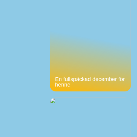
En fullspäckad december för
henne