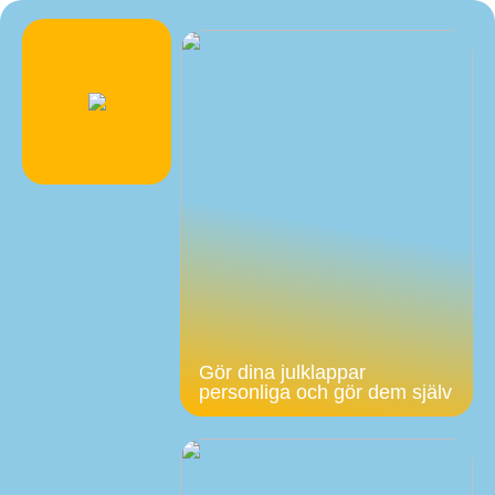
Gör dina julklappar
personliga och gör dem själv