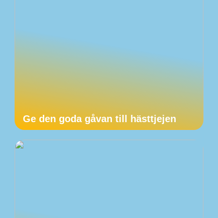
Ge den goda gåvan till hästtjejen