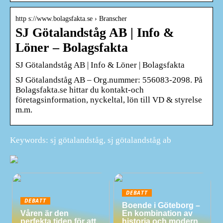
http s://www.bolagsfakta.se › Branscher
SJ Götalandståg AB | Info &
Löner – Bolagsfakta
SJ Götalandståg AB | Info & Löner | Bolagsfakta
SJ Götalandståg AB – Org.nummer: 556083-2098. På
Bolagsfakta.se hittar du kontakt-och
företagsinformation, nyckeltal, lön till VD & styrelse
m.m.
Keywords: sj götalandståg, sj götalandståg ab
DEBATT
DEBATT
Boende i Göteborg –
Våren är den
En kombination av
perfekta tiden för att
historia och modern