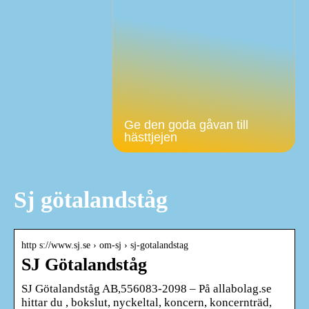
Ge den goda gåvan till
hästtjejen
Sj götalandståg
http s://www.sj.se › om-sj › sj-gotalandstag
SJ Götalandståg
SJ Götalandståg AB,556083-2098 – På allabolag.se
hittar du , bokslut, nyckeltal, koncern, koncernträd,