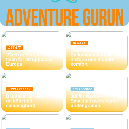
DEBATT
DEBATT
Boende i Göteborg –
Våren är den perfekta
En kombination av
tiden för att upptäcka
historia och modern
Europa
komfort
UPPLEVELSER
19/10/2022
Bra saker att veta före
Jul för vuxna –
du köper ett
Smakfullt överseende
campingbord
under granen