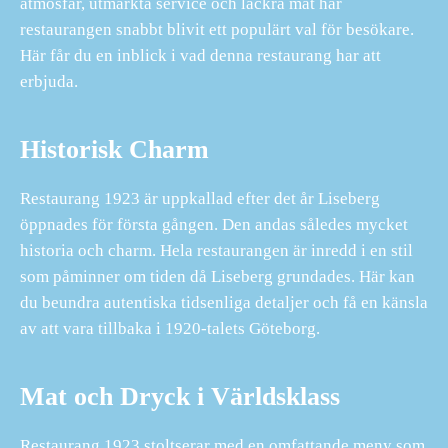
atmosfär, utmärkta service och läckra mat har
restaurangen snabbt blivit ett populärt val för besökare.
Här får du en inblick i vad denna restaurang har att
erbjuda.
Historisk Charm
Restaurang 1923 är uppkallad efter det år Liseberg
öppnades för första gången. Den andas således mycket
historia och charm. Hela restaurangen är inredd i en stil
som påminner om tiden då Liseberg grundades. Här kan
du beundra autentiska tidsenliga detaljer och få en känsla
av att vara tillbaka i 1920-talets Göteborg.
Mat och Dryck i Världsklass
Restaurang 1923 stoltserar med en omfattande meny som