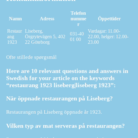
Telefon
Namn
Adress
numme
Öppettider
r
Restaur
Liseberg,
Vardagar: 11.00-
031-40
ang
Örgrytevägen 5, 402
22.00, helger: 12.00-
01 00
1923
22 Göteborg
23.00
Ofte stillede spørgsmål
Here are 10 relevant questions and answers in
Swedish for your article on the keywords
“restaurang 1923 liseberg|liseberg 1923”:
När öppnade restaurangen på Liseberg?
Restaurangen på Liseberg öppnade år 1923.
Vilken typ av mat serveras på restaurangen?