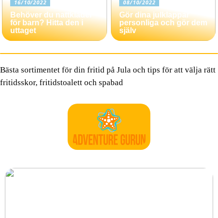
16/10/2022
08/10/2022
Behöver du nattkläder
Gör dina julklappar
för barn? Hitta den i
personliga och gör dem
uttaget
själv
Bästa sortimentet för din fritid på Jula och tips för att välja rätt
fritidsskor, fritidstoalett och spabad