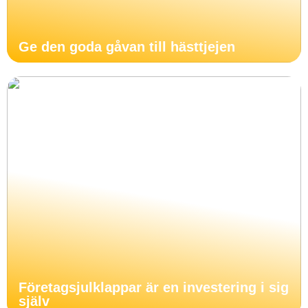
Ge den goda gåvan till hästtjejen
Företagsjulklappar är en investering i sig
själv