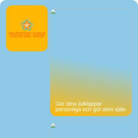
Gör dina julklappar
personliga och gör dem själv