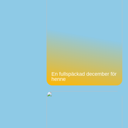
En fullspäckad december för
henne