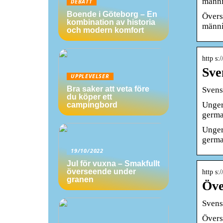
männi
DEBATT
Boende i Göteborg – En
Övers
kombination av historia
männi
och modern komfort
http s:
Sve
UPPLEVELSER
Bra saker att veta före
Svens
du köper ett
Ungern
campingbord
germa
Ungern
germa
19/10/2022
Jul för vuxna – Smakfullt
överseende under
http s:
granen
Öve
Svens
Övers