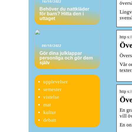
16/10/2022
övers
Behöver du nattkläder
Lingva
för barn? Hitta den i
svensk
uttaget
http s:
Öve
08/10/2022
Gör dina julklappar
Översä
personliga och gör dem
själv
Vår on
texter
upplevelser
semester
http s:
vistelse
Öve
mat
En gra
kultur
vill ö
debatt
En on