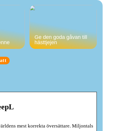
Ge den goda gåvan till
enne
hästtjejen
att
eepL
ärldens mest korrekta översättare. Miljontals