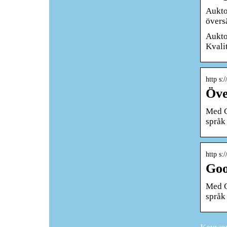
Aukto
övers
Aukto
Kvali
http s:
Öve
Med Go
språk 
http s:
Goo
Med Go
språk 