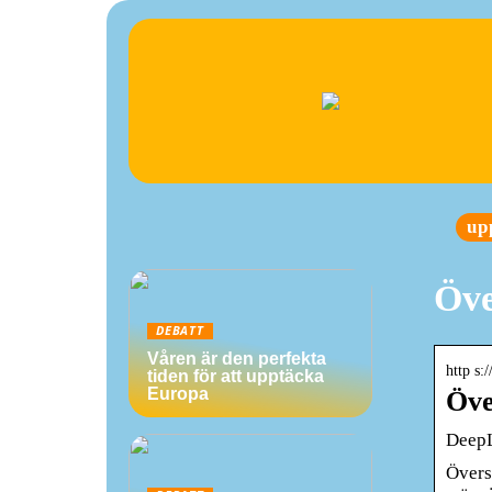
up
Öve
DEBATT
Våren är den perfekta
http s:
tiden för att upptäcka
Europa
Öve
DeepL
Övers