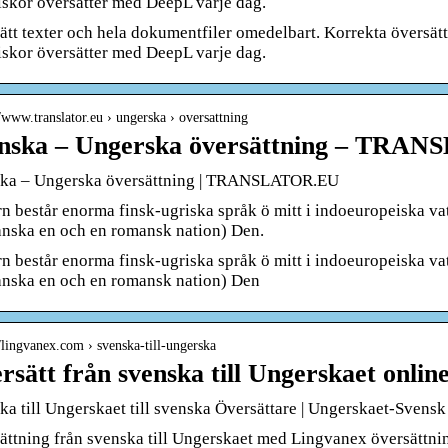
skor översätter med DeepL varje dag.
ätt texter och hela dokumentfiler omedelbart. Korrekta översätt
skor översätter med DeepL varje dag.
//www.translator.eu › ungerska › oversattning
nska – Ungerska översättning – TRA
ka – Ungerska översättning | TRANSLATOR.EU
 består enorma finsk-ugriska språk ö mitt i indoeuropeiska vatte
nska en och en romansk nation) Den.
 består enorma finsk-ugriska språk ö mitt i indoeuropeiska vatte
nska en och en romansk nation) Den
//lingvanex.com › svenska-till-ungerska
rsätt från svenska till Ungerskaet onlin
ka till Ungerskaet till svenska Översättare | Ungerskaet-Svens
ättning från svenska till Ungerskaet med Lingvanex översättnin