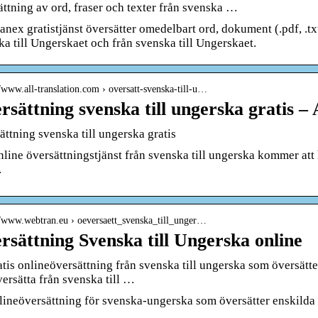
ättning av ord, fraser och texter från svenska …
nex gratistjänst översätter omedelbart ord, dokument (.pdf, .txt
a till Ungerskaet och från svenska till Ungerskaet.
//www.all-translation.com › oversatt-svenska-till-u…
rsättning svenska till ungerska gratis – A
ttning svenska till ungerska gratis
line översättningstjänst från svenska till ungerska kommer att 
.
//www.webtran.eu › oeversaett_svenska_till_unger…
rsättning Svenska till Ungerska online
tis onlineöversättning från svenska till ungerska som översätte
versätta från svenska till …
lineöversättning för svenska-ungerska som översätter enskilda 