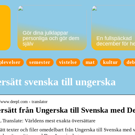
Gör dina julklappar
personliga och gör dem
En fullspäckad
själv
december för h
plevelser
semester
vistelse
mat
kultur
deb
rsätt svenska till ungerska
//www.deepl.com › translator
rsätt från Ungerska till Svenska med D
 Translate: Världens mest exakta översättare
ätt texter och filer omedelbart från Ungerska till Svenska med v