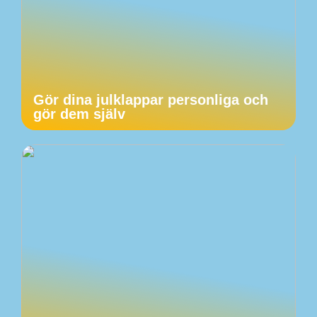
Gör dina julklappar personliga och
gör dem själv