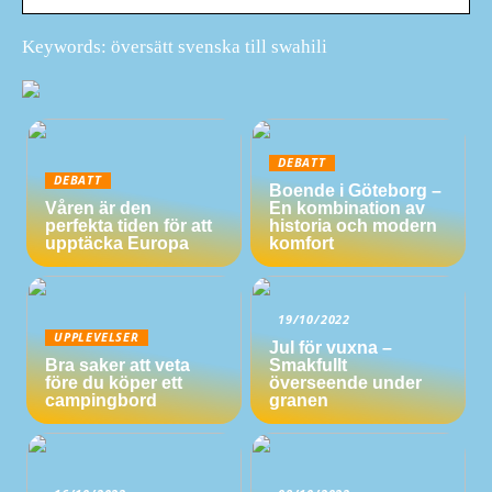
Keywords: översätt svenska till swahili
DEBATT
DEBATT
Boende i Göteborg –
Våren är den
En kombination av
perfekta tiden för att
historia och modern
upptäcka Europa
komfort
19/10/2022
UPPLEVELSER
Jul för vuxna –
Bra saker att veta
Smakfullt
före du köper ett
överseende under
campingbord
granen