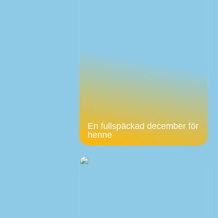
En fullspäckad december för
henne