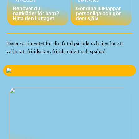
16/10/2022
08/10/2022
Behöver du
Gör dina julklappar
nattkläder för barn?
personliga och gör
Hitta den i uttaget
dem själv
Bästa sortimentet för din fritid på Jula och tips för att
välja rätt fritidsskor, fritidstoalett och spabad