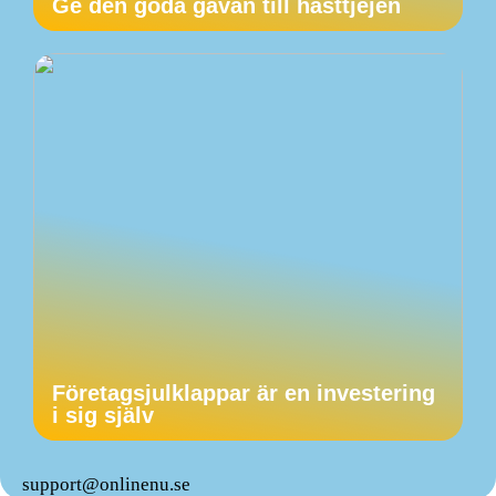
Ge den goda gåvan till hästtjejen
Företagsjulklappar är en investering
i sig själv
support@onlinenu.se