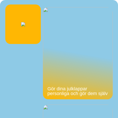
Gör dina julklappar
personliga och gör dem själv