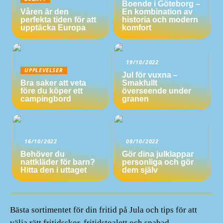
Boende i Göteborg –
Våren är den
En kombination av
perfekta tiden för att
historia och modern
upptäcka Europa
komfort
19/10/2022
UPPLEVELSER
Jul för vuxna –
Bra saker att veta
Smakfullt
före du köper ett
överseende under
campingbord
granen
16/10/2022
08/10/2022
Behöver du
Gör dina julklappar
nattkläder för barn?
personliga och gör
Hitta den i uttaget
dem själv
Bästa sortimentet för din fritid på Jula och tips för att
välja rätt fritidsskor, fritidstoalett och spabad