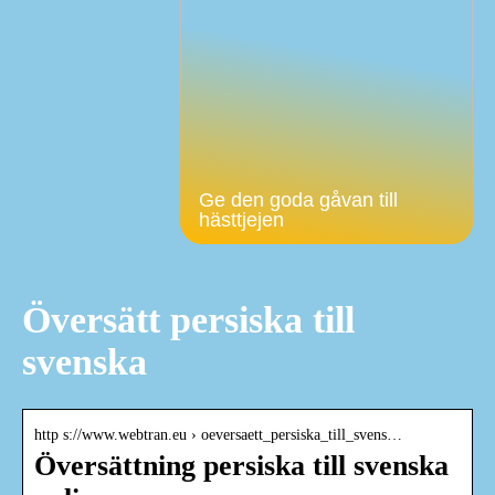
Ge den goda gåvan till
hästtjejen
Översätt persiska till
svenska
http s://www.webtran.eu › oeversaett_persiska_till_svens…
Översättning persiska till svenska