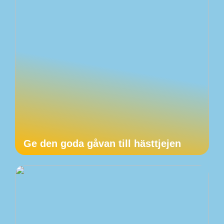
Ge den goda gåvan till hästtjejen