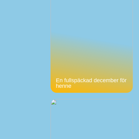
En fullspäckad december för
henne