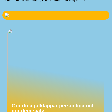
Gör dina julklappar personliga och
gör dem själv