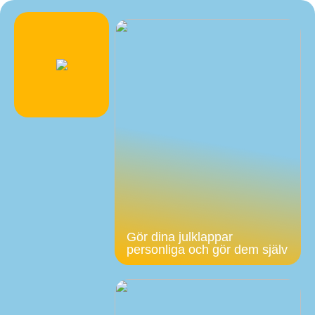
Gör dina julklappar
personliga och gör dem själv