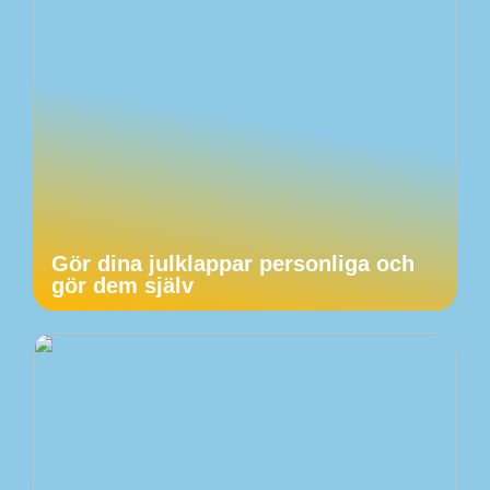
Gör dina julklappar personliga och
gör dem själv