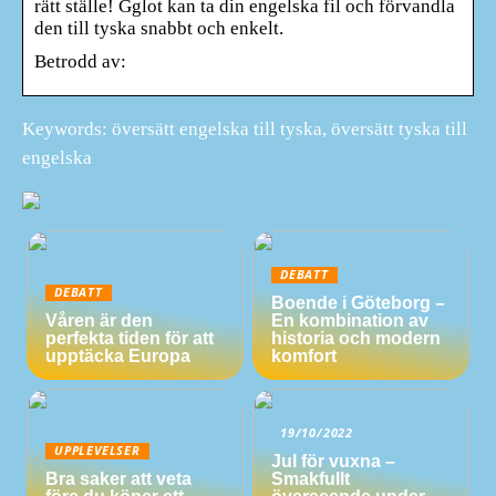
rätt ställe! Gglot kan ta din engelska fil och förvandla
den till tyska snabbt och enkelt.
Betrodd av:
Keywords: översätt engelska till tyska, översätt tyska till
engelska
DEBATT
DEBATT
Boende i Göteborg –
Våren är den
En kombination av
perfekta tiden för att
historia och modern
upptäcka Europa
komfort
19/10/2022
UPPLEVELSER
Jul för vuxna –
Bra saker att veta
Smakfullt