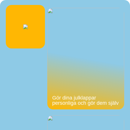
Gör dina julklappar
personliga och gör dem själv