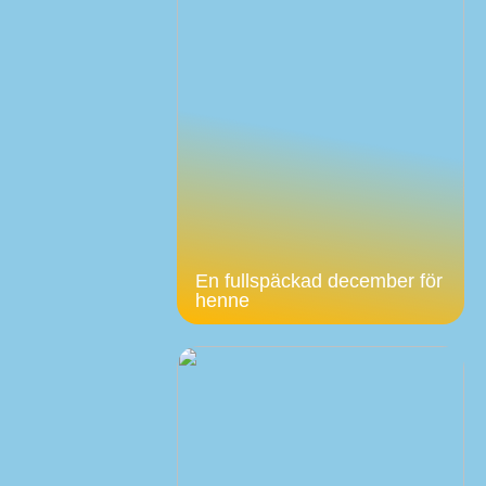
En fullspäckad december för
henne