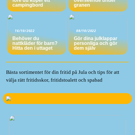
före du köper ett
överseende under
campingbord
granen
16/10/2022
08/10/2022
Behöver du
Gör dina julklappar
nattkläder för barn?
personliga och gör
Hitta den i uttaget
dem själv
Bästa sortimentet för din fritid på Jula och tips för att
välja rätt fritidsskor, fritidstoalett och spabad