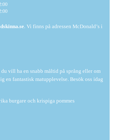
2:00
2:00
dskinna.se
. Vi finns på adressen McDonald’s i
du vill ha en snabb måltid på språng eller om
e dig en fantastisk matupplevelse. Besök oss idag
krika burgare och krispiga pommes