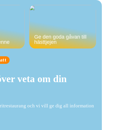
Ge den goda gåvan till
enne
hästtjejen
att
över veta om din
itrestaurang och vi vill ge dig all information