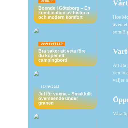
Vårt
DEBATT
Boende i Göteborg – En
kombination av historia
Hos McD
och modern komfort
även et
som Big
UPPLEVELSER
Varf
Bra saker att veta före
du köper ett
campingbord
Att äta
den lok
väljer 
19/10/2022
Jul för vuxna – Smakfullt
Öppe
överseende under
granen
Våra öp