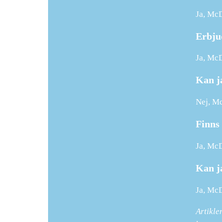
Ja, McD
Erbju
Ja, McD
Kan j
Nej, Mc
Finns 
Ja, McD
Kan j
Ja, McD
Artikle