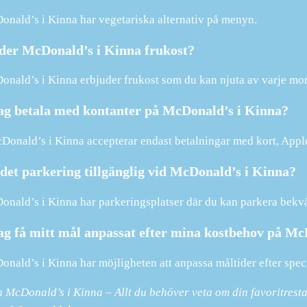
onald’s i Kinna har vegetariska alternativ på menyn.
der McDonald’s i Kinna frukost?
onald’s i Kinna erbjuder frukost som du kan njuta av varje mo
ag betala med kontanter på McDonald’s i Kinna?
Donald’s i Kinna accepterar endast betalningar med kort, Apple
det parkering tillgänglig vid McDonald’s i Kinna?
onald’s i Kinna har parkeringsplatser där du kan parkera bekv
ag få mitt mål anpassat efter mina kostbehov på Mc
onald’s i Kinna har möjligheten att anpassa måltider efter speci
n McDonald’s i Kinna – Allt du behöver veta om din favoritrest