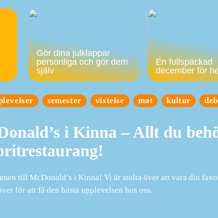
Gör dina julklappar
personliga och gör dem
En fullspäckad
själv
december för h
plevelser
semester
vistelse
mat
kultur
deb
onald’s i Kinna – Allt du beh
oritrestaurang!
en till McDonald’s i Kinna! Vi är stolta över att vara din favor
ver för att få den bästa upplevelsen hos oss.