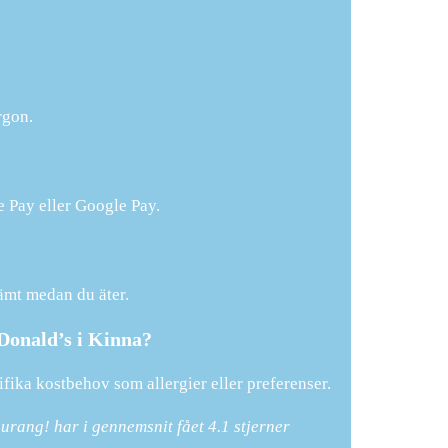
rgon.
 Pay eller Google Pay.
ämt medan du äter.
Donald’s i Kinna?
fika kostbehov som allergier eller preferenser.
aurang! har i gennemsnit fået
4.1
stjerner