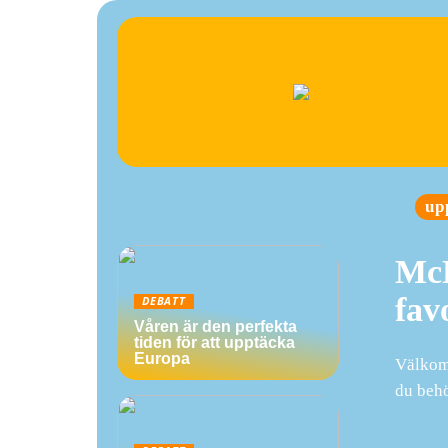
up
McD
fav
DEBATT
Våren är den perfekta
tiden för att upptäcka
Europa
Välkomm
du behö