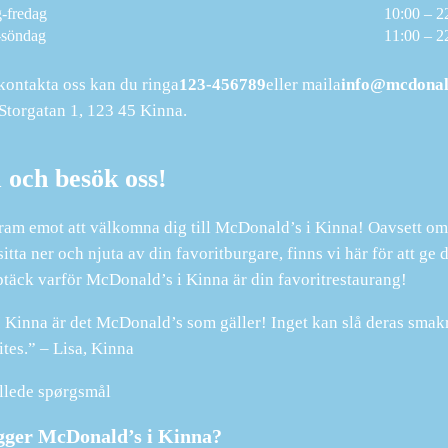
-fredag
10:00 – 2
-söndag
11:00 – 2
 kontakta oss kan du ringa
123-456789
eller maila
info@mcdonal
Storgatan 1, 123 45 Kinna.
och besök oss!
fram emot att välkomna dig till McDonald’s i Kinna! Oavsett om 
 sitta ner och njuta av din favoritburgare, finns vi här för att g
täck varför McDonald’s i Kinna är din favoritrestaurang!
I Kinna är det McDonald’s som gäller! Inget kan slå deras sma
ites.” – Lisa, Kinna
illede spørgsmål
igger McDonald’s i Kinna?