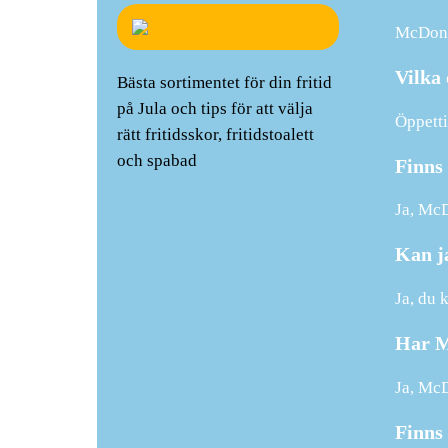
McDonal
Vilka
Bästa sortimentet för din fritid
på Jula och tips för att välja
Öppetti
rätt fritidsskor, fritidstoalett
och spabad
Finns
Ja, McD
Kan j
Ja, du 
Har M
Ja, McD
Finns 