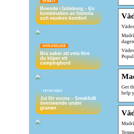
DEBATT
Boende i Göteborg – En
kombination av historia
Väd
och modern komfort
Väder
Madri
dagen 
UPPLEVELSER
Väder 
Bra saker att veta före
Populä
du köper ett
campingbord
Mad
Get t
19/10/2022
help 
Jul för vuxna – Smakfullt
överseende under
granen
Väd
Madri
Temper