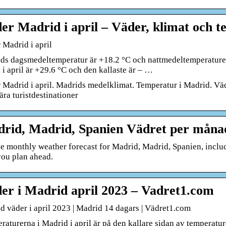
er Madrid i april – Väder, klimat och 
 Madrid i april
ds dagsmedeltemperatur är +18.2 °C och nattmedeltemperaturen 
i april är +29.6 °C och den kallaste är – …
Madrid i april. Madrids medelklimat. Temperatur i Madrid. Vädret
ra turistdestinationer
rid, Madrid, Spanien Vädret per mån
he monthly weather forecast for Madrid, Madrid, Spanien, includi
you plan ahead.
er i Madrid april 2023 – Vadret1.com
d väder i april 2023 | Madrid 14 dagars | Vädret1.com
aturerna i Madrid i april är på den kallare sidan av temperatur