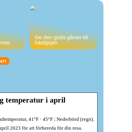
Ge den goda gåvan till
enne
hästtjejen
att
g temperatur i april
ndtemperatur, 41°F · 45°F ; Nederbörd (regn).
pril 2023 för att förbereda för din resa.