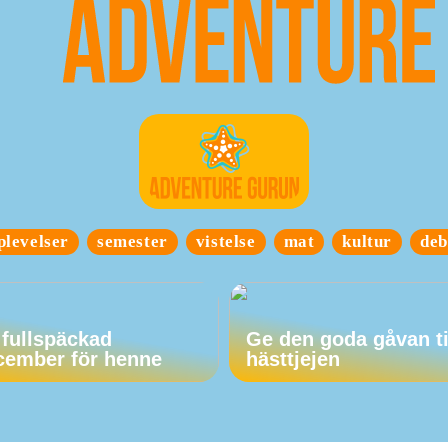
plevelser
semester
vistelse
mat
kultur
deb
 fullspäckad
Ge den goda gåvan ti
cember för henne
hästtjejen