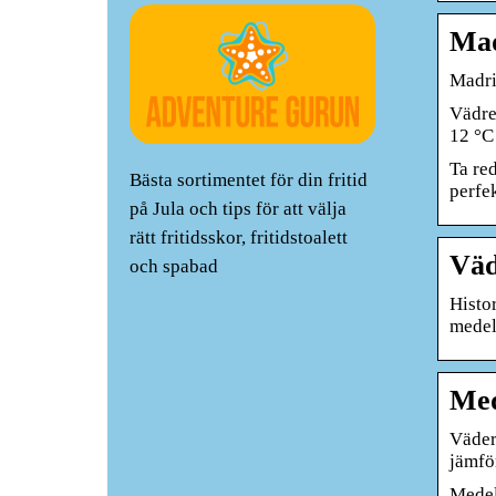
Mad
Madri
Vädret
12 °C
Ta re
Bästa sortimentet för din fritid
perfe
på Jula och tips för att välja
rätt fritidsskor, fritidstoalett
Väd
och spabad
Histo
medel
Med
Väder
jämfö
Medel