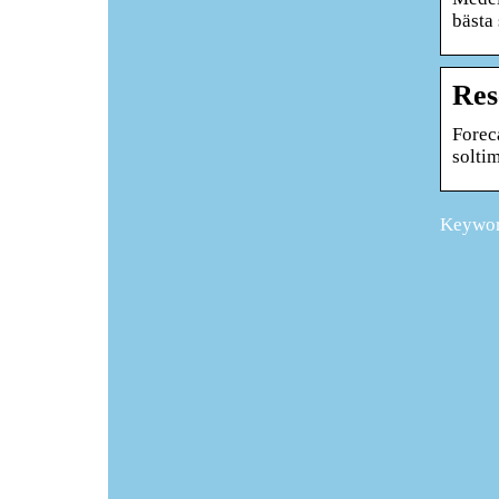
bästa
Res
Forec
solti
Keyword