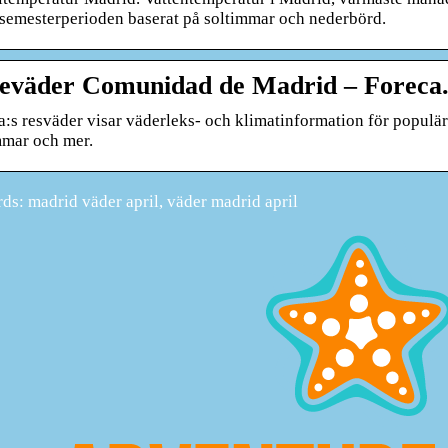
 semesterperioden baserat på soltimmar och nederbörd.
eväder Comunidad de Madrid – Foreca.
a:s resväder visar väderleks- och klimatinformation för populär
mmar och mer.
s: madrid väder april, väder madrid april