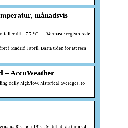
temperatur, månadsvis
faller till +7.7 °C. … Varmaste registrerade
 i Madrid i april. Bästa tiden för att resa.
ad – AccuWeather
ng daily high/low, historical averages, to
erna på 8°C och 19°C. Se till att du tar med