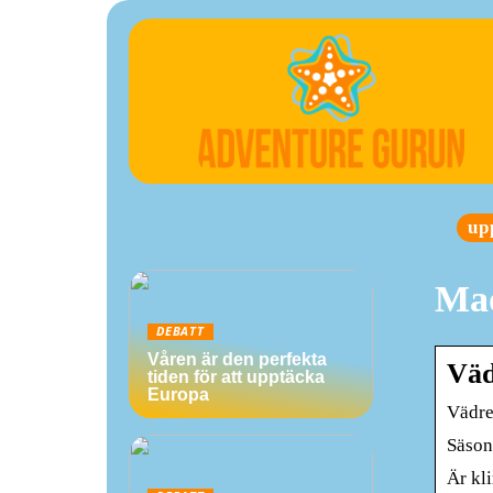
up
Mad
DEBATT
Våren är den perfekta
Väd
tiden för att upptäcka
Europa
Vädret
Säson
Är kli