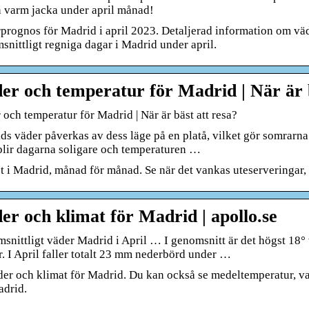
n varm jacka under april månad!
prognos för Madrid i april 2023. Detaljerad information om väd
snittligt regniga dagar i Madrid under april.
er och temperatur för Madrid | När är b
och temperatur för Madrid | När är bäst att resa?
ds väder påverkas av dess läge på en platå, vilket gör somrarna
 blir dagarna soligare och temperaturen …
t i Madrid, månad för månad. Se när det vankas uteserveringar,
er och klimat för Madrid | apollo.se
snittligt väder Madrid i April … I genomsnitt är det högst 18° 
r. I April faller totalt 23 mm nederbörd under …
der och klimat för Madrid. Du kan också se medeltemperatur, va
adrid.