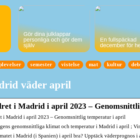
Gör dina julklappar
personliga och gör dem
En fullspäckad
själv
december för h
plevelser
semester
vistelse
mat
kultur
deb
rid väder april
ret i Madrid i april 2023 – Genomsnittli
 i Madrid i april 2023 – Genomsnittlig temperatur i april
gens genomsnittliga klimat och temperatur i Madrid i april ; Vi
matet i Madrid (i Spanien) i april bra? Upptäck väderprognos i a