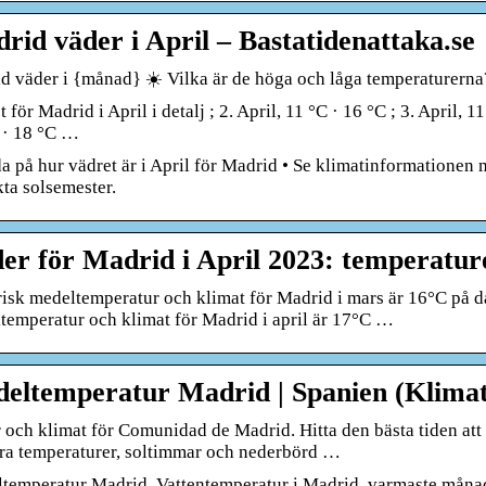
rid väder i April – Bastatidenattaka.se
d väder i {månad} ☀️ Vilka är de höga och låga temperaturerna?
 för Madrid i April i detalj ; 2. April, 11 °C · 16 °C ; 3. April, 11
 · 18 °C …
da på hur vädret är i April för Madrid • Se klimatinformatione
kta solsemester.
er för Madrid i April 2023: temperatur
risk medeltemperatur och klimat för Madrid i mars är 16°C på d
temperatur och klimat för Madrid i april är 17°C …
eltemperatur Madrid | Spanien (Klimat
 och klimat för Comunidad de Madrid. Hitta den bästa tiden att
ra temperaturer, soltimmar och nederbörd …
temperatur Madrid. Vattentemperatur i Madrid, varmaste månad