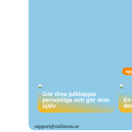
up
Gör dina julklappar
personliga och gör dem
En
själv
de
support@onlinenu.se