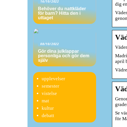
16/10/2022
dig e
Behöver du nattkläder
Väder
för barn? Hitta den i
uttaget
genom
Väd
08/10/2022
Väder 
Gör dina julklappar
Madri
personliga och gör dem
själv
april
Vädre
upplevelser
semester
Väd
vistelse
Genom
mat
grade
kultur
Se vä
debatt
för M