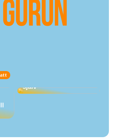
Företagsjulklappar är
att
en investering i sig
själv
ll