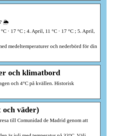
 🌦️
 °C · 17 °C ; 4. April, 11 °C · 17 °C ; 5. April,
n med medeltemperaturer och nederbörd för din
er och klimatbord
agen och 4°C på kvällen. Historisk
 och väder)
 resa till Comunidad de Madrid genom att
en är juli med temperatur på 33°C. Välj