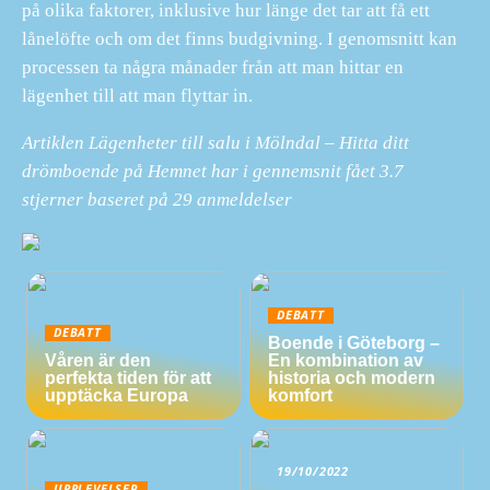
på olika faktorer, inklusive hur länge det tar att få ett
lånelöfte och om det finns budgivning. I genomsnitt kan
processen ta några månader från att man hittar en
lägenhet till att man flyttar in.
Artiklen Lägenheter till salu i Mölndal – Hitta ditt
drömboende på Hemnet har i gennemsnit fået
3.7
stjerner baseret på
29
anmeldelser
DEBATT
DEBATT
Boende i Göteborg –
Våren är den
En kombination av
perfekta tiden för att
historia och modern
upptäcka Europa
komfort
19/10/2022
UPPLEVELSER