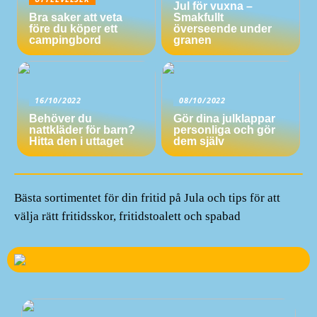
Jul för vuxna –
Bra saker att veta
Smakfullt
före du köper ett
överseende under
campingbord
granen
16/10/2022
08/10/2022
Behöver du
Gör dina julklappar
nattkläder för barn?
personliga och gör
Hitta den i uttaget
dem själv
Bästa sortimentet för din fritid på Jula och tips för att
välja rätt fritidsskor, fritidstoalett och spabad