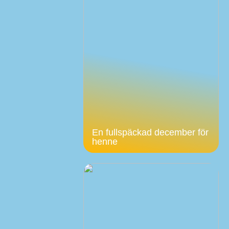
En fullspäckad december för
henne