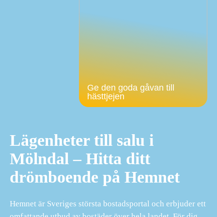
Ge den goda gåvan till
hästtjejen
Lägenheter till salu i
Mölndal – Hitta ditt
drömboende på Hemnet
Hemnet är Sveriges största bostadsportal och erbjuder ett
omfattande utbud av bostäder över hela landet. För dig