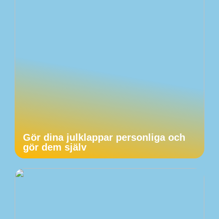
Gör dina julklappar personliga och
gör dem själv