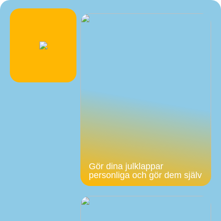
Gör dina julklappar
personliga och gör dem själv