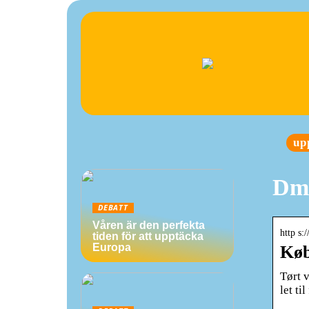
up
Dmi
DEBATT
Våren är den perfekta
http s
tiden för att upptäcka
Europa
Køb
Tørt v
let ti