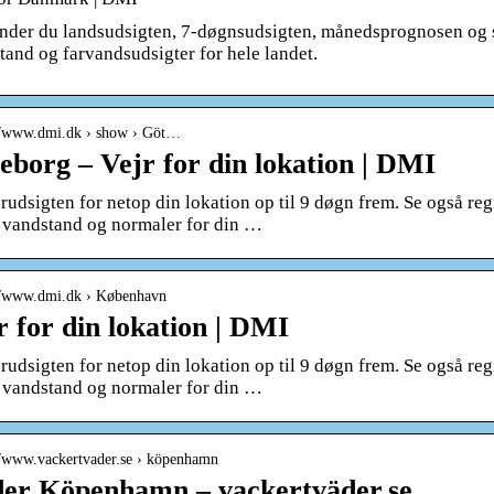
inder du landsudsigten, 7-døgnsudsigten, månedsprognosen og 
tand og farvandsudsigter for hele landet.
://www.dmi.dk › show › Göt…
eborg – Vejr for din lokation | DMI
rudsigten for netop din lokation op til 9 døgn frem. Se også reg
, vandstand og normaler for din …
://www.dmi.dk › København
r for din lokation | DMI
rudsigten for netop din lokation op til 9 døgn frem. Se også reg
, vandstand og normaler for din …
//www.vackertvader.se › köpenhamn
er Köpenhamn – vackertväder.se