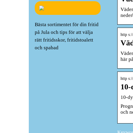
Väder
neder
Bästa sortimentet för din fritid
på Jula och tips för att välja
http s:
rätt fritidsskor, fritidstoalett
Väd
och spabad
Väder
här p
http s:
10-
10-dy
Progno
och n
Keywor