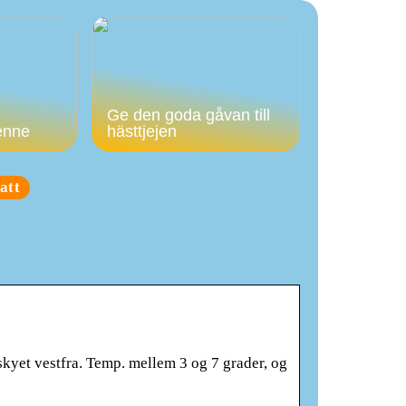
Ge den goda gåvan till
enne
hästtjejen
att
skyet vestfra. Temp. mellem 3 og 7 grader, og