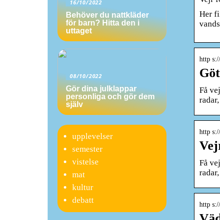
16/10/2022
Her f
Behöver du nattkläder
för barn? Hitta den i
vands
uttaget
http s
Göt
08/10/2022
Gör dina julklappar
Få vej
personliga och gör dem
radar
själv
http s
upplevelser
Vej
semester
vistelse
Få vej
radar
mat
kultur
debatt
http s:
Väd