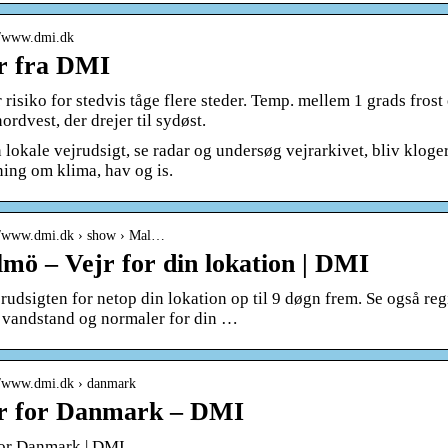
://www.dmi.dk
r fra DMI
 risiko for stedvis tåge flere steder. Temp. mellem 1 grads frost 
nordvest, der drejer til sydøst.
 lokale vejrudsigt, se radar og undersøg vejrarkivet, bliv klogere
ning om klima, hav og is.
://www.dmi.dk › show › Mal…
mö – Vejr for din lokation | DMI
rudsigten for netop din lokation op til 9 døgn frem. Se også reg
, vandstand og normaler for din …
://www.dmi.dk › danmark
r for Danmark – DMI
for Danmark | DMI