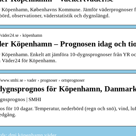
 Köpenhamn, Københavns Kommune. Jämför väderprognoser fr
börd, observationer, väderstatistik och dygnslängd.
//väder24.se › köpenhamn
er Köpenhamn – Prognosen idag och ti
 Köpenhamn. Enkelt att jämföra 10-dygnsprognoser från YR oc
å Väder24 för Köpenhamn.
//www.smhi.se › vader › prognoser › ortsprognoser
dygnsprognos för Köpenhamn, Danmar
gnsprognos | SMHI
s för 10 dagar. Temperatur, nederbörd (regn och snö), vind, luf
edgång.
ds: dmi köpenhamn väder