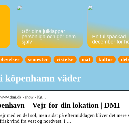
Gör dina julklappar
personliga och gör dem
En fullspäckad
själv
december för h
plevelser
semester
vistelse
mat
kultur
deb
 köpenhamn väder
://www.dmi.dk › show › Kø…
enhavn – Vejr for din lokation | DMI
ejr med en del sol, men sidst på eftermiddagen bliver det mere 
l frisk vind fra vest og nordvest. I …