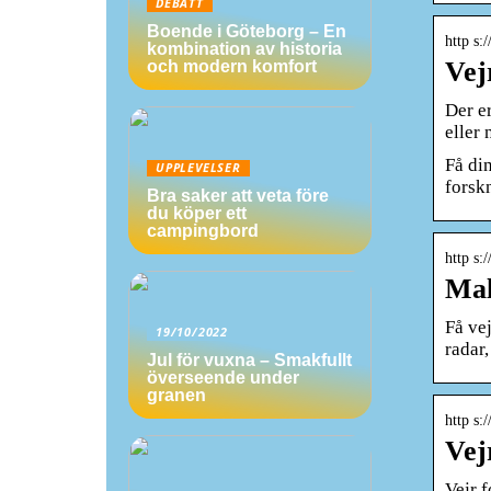
DEBATT
Boende i Göteborg – En
http s
kombination av historia
Vej
och modern komfort
Der er
eller 
Få din
UPPLEVELSER
forsk
Bra saker att veta före
du köper ett
campingbord
http s
Mal
Få vej
19/10/2022
radar
Jul för vuxna – Smakfullt
överseende under
granen
http s
Vej
Vejr 