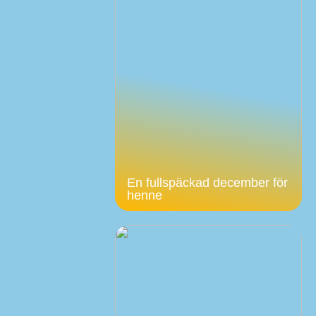
En fullspäckad december för
henne