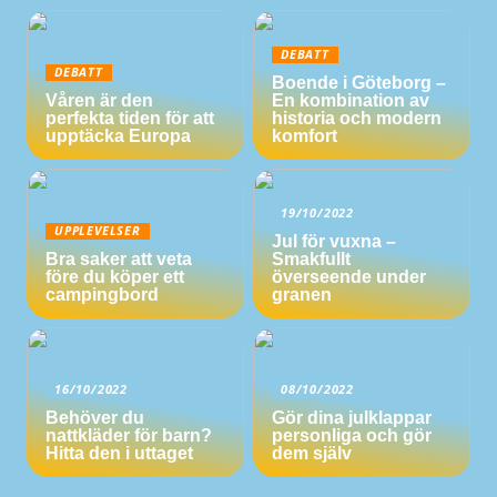
DEBATT
DEBATT
Boende i Göteborg –
Våren är den
En kombination av
perfekta tiden för att
historia och modern
upptäcka Europa
komfort
19/10/2022
UPPLEVELSER
Jul för vuxna –
Bra saker att veta
Smakfullt
före du köper ett
överseende under
campingbord
granen
16/10/2022
08/10/2022
Behöver du
Gör dina julklappar
nattkläder för barn?
personliga och gör
Hitta den i uttaget
dem själv