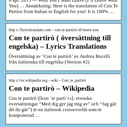
6 apr. 2013 — With You I Shall Leave (I’ll Leave With
You) … Anmärkning: Here is the translation of Con Te
Partiro from Italian to English for you! It is 100% …
http s://lyricstranslate.com › con-te-partirò-ill-leave-you
Con te partirò ( översättning till
engelska) – Lyrics Translations
Översättning av ‘Con te partirò’ av Andrea Bocelli
från italienska till engelska (Version #2)
http s://sv.wikipedia.org › wiki › Con_te_partirò
Con te partirò – Wikipedia
Con te partirò ([kon ˈte partiˈrɔ]; svenska
översättningar “Med dig ger jag mig av” och “Jag går
dit du går”) är en italiensk crossoverlåt som är
komponerad …