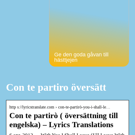
Ge den goda gåvan till
hästtjejen
Con te partiro översätt
http s://lyricstranslate.com › con-te-partirò-you-i-shall-le…
Con te partirò ( översättning till
engelska) – Lyrics Translations