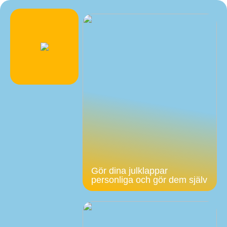
Gör dina julklappar
personliga och gör dem själv