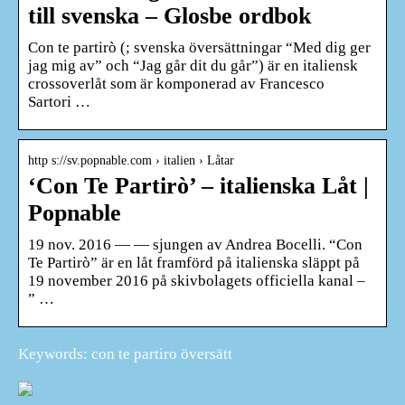
till svenska – Glosbe ordbok
Con te partirò (; svenska översättningar “Med dig ger
jag mig av” och “Jag går dit du går”) är en italiensk
crossoverlåt som är komponerad av Francesco
Sartori …
http s://sv.popnable.com › italien › Låtar
‘Con Te Partirò’ – italienska Låt |
Popnable
19 nov. 2016 — — sjungen av Andrea Bocelli. “Con
Te Partirò” är en låt framförd på italienska släppt på
19 november 2016 på skivbolagets officiella kanal –
” …
Keywords: con te partiro översätt