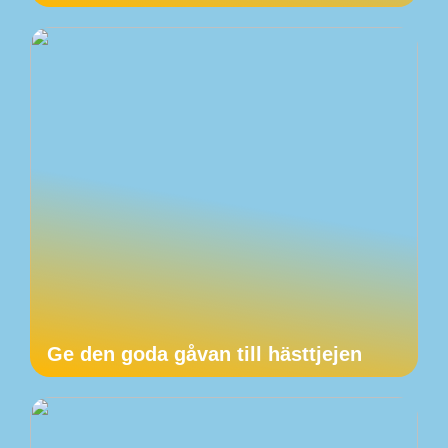
Ge den goda gåvan till hästtjejen