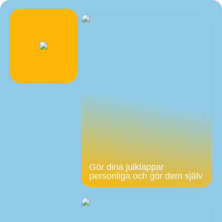
Gör dina julklappar
personliga och gör dem själv