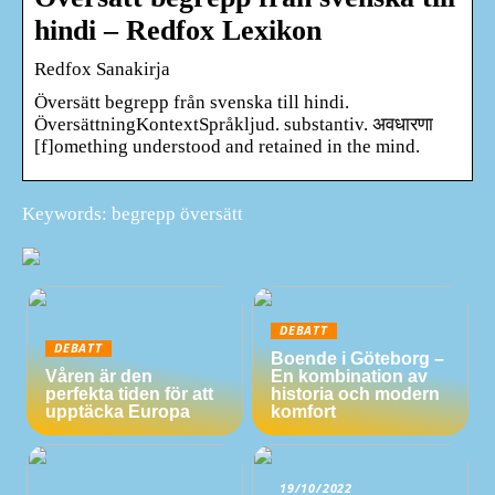
hindi – Redfox Lexikon
Redfox Sanakirja
Översätt begrepp från svenska till hindi.
ÖversättningKontextSpråkljud. substantiv. अवधारणा
[f]omething understood and retained in the mind.
Keywords: begrepp översätt
DEBATT
DEBATT
Boende i Göteborg –
Våren är den
En kombination av
perfekta tiden för att
historia och modern
upptäcka Europa
komfort
19/10/2022