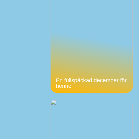
En fullspäckad december för
henne