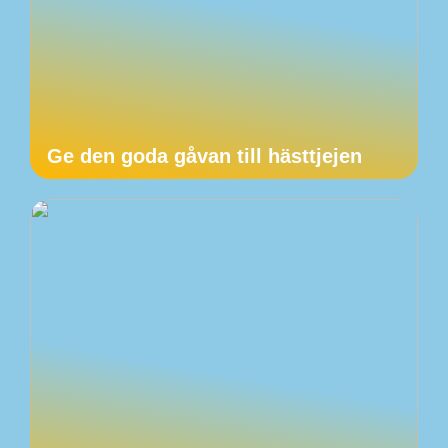
Ge den goda gåvan till hästtjejen