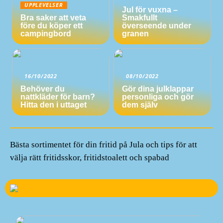
UPPLEVELSER
Jul för vuxna –
Bra saker att veta
Smakfullt
före du köper ett
överseende under
campingbord
granen
16/10/2022
08/10/2022
Behöver du
Gör dina julklappar
nattkläder för barn?
personliga och gör
Hitta den i uttaget
dem själv
Bästa sortimentet för din fritid på Jula och tips för att
välja rätt fritidsskor, fritidstoalett och spabad