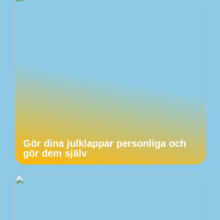
Gör dina julklappar personliga och
gör dem själv